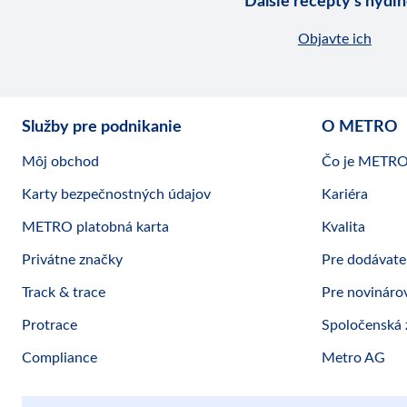
Ďalšie recepty s hydi
Objavte ich
Služby pre podnikanie
O METRO
Môj obchod
Čo je METR
Karty bezpečnostných údajov
Kariéra
METRO platobná karta
Kvalita
Privátne značky
Pre dodávate
Track & trace
Pre novináro
Protrace
Spoločenská
Compliance
Metro AG