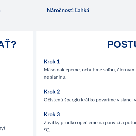
n
Náročnosť
:
Ľahká
AŤ?
POST
Krok 1
Mäso naklepeme, ochutíme soľou, čiernym
ne slaninu.
Krok 2
Očistenú špargľu krátko povaríme v slanej 
Krok 3
Závitky prudko opečieme na panvici a potom
by)
°C.