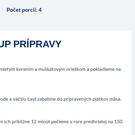
Počet porcií
:
4
UP PRÍPRAVY
 mletým korením a muškátovým orieškom a pokladieme na
vode a väčšiu časť zabalíme do pripravených plátkov mäsa.
 ich približne 12 minút pečieme v rúre predhriatej na 150