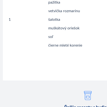
pažítka
vetvička rozmarínu
1
šalotka
muškátový oriešok
soľ
čierne mleté korenie