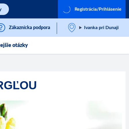
y
Registrácia/Prihlásenie
Zákaznícka podpora
Ivanka pri Dunaji
ejšie otázky
ARGĽOU