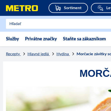
Sortiment
Le
Služby
Privátne značky
Staňte sa zákazníkom
Recepty
Hlavné jedlá
Hydina
Morčacie závitky s
MORČA