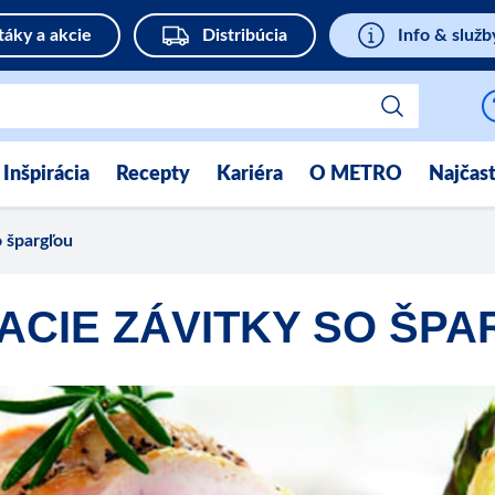
táky a akcie
Distribúcia
Info & služb
Inšpirácia
Recepty
Kariéra
O METRO
Najčast
o špargľou
CIE ZÁVITKY SO ŠP