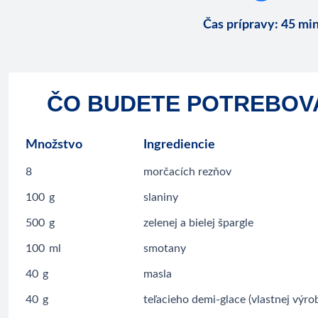
Čas prípravy
:
45 mi
ČO BUDETE POTREBOV
Množstvo
Ingrediencie
8
morčacích rezňov
100
g
slaniny
500
g
zelenej a bielej špargle
100
ml
smotany
40
g
masla
40
g
teľacieho demi-glace (vlastnej výro