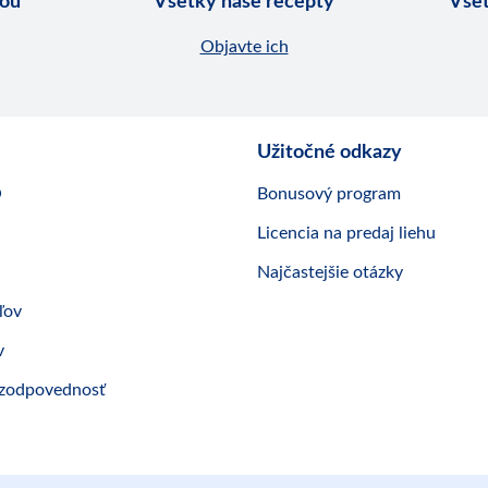
nou
Všetky naše recepty
Všet
Objavte ich
Užitočné odkazy
O
Bonusový program
Licencia na predaj liehu
Najčastejšie otázky
ľov
v
 zodpovednosť