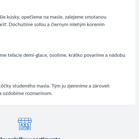
šie kúsky, opečieme na masle, zalejeme smotanou
riť. Dochutíme soľou a čiernym mletým korením
me teľacie demi-glace, osolíme, krátko povaríme a nádobu
ôčky studeného masla. Tým ju zjemníme a zároveň
 a ozdobíme rozmarínom.