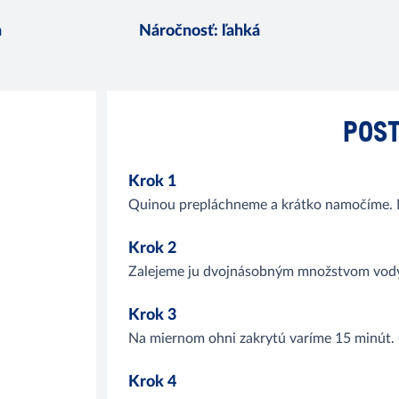
n
Náročnosť
:
ľahká
POST
Krok 1
Quinou prepláchneme a krátko namočíme.
Krok 2
Zalejeme ju dvojnásobným množstvom vody 
Krok 3
Na miernom ohni zakrytú varíme 15 minút. 
Krok 4