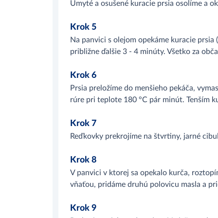
Umyté a osušené kuracie prsia osolíme a o
Krok 5
Na panvici s olejom opekáme kuracie prsia 
približne ďalšie 3 - 4 minúty. Všetko za ob
Krok 6
Prsia preložíme do menšieho pekáča, vymas
rúre pri teplote 180 °C pár minút. Tenším k
Krok 7
Reďkovky prekrojíme na štvrtiny, jarné cibu
Krok 8
V panvici v ktorej sa opekalo kurča, rozto
vňaťou, pridáme druhú polovicu masla a pr
Krok 9