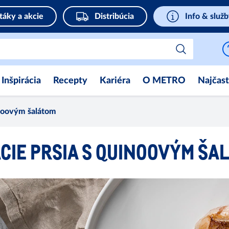
táky a akcie
Distribúcia
Info & služ
Inšpirácia
Recepty
Kariéra
O METRO
Najčast
inoovým šalátom
CIE PRSIA S QUINOOVÝM ŠA