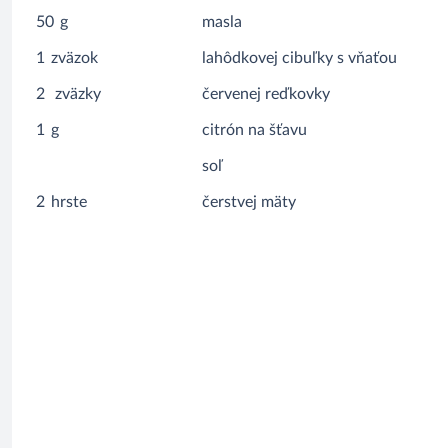
50
g
masla
1
zväzok
lahôdkovej cibuľky s vňaťou
2
zväzky
červenej reďkovky
1
g
citrón na šťavu
soľ
2
hrste
čerstvej mäty