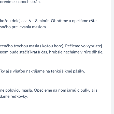
koreníme z oboch strán.
(kožou dole) cca 6 – 8 minút. Obrátime a opekáme ešte
časného prelievania maslom.
teného trochou masla ( kožou hore). Pečieme vo vyhriatej
usom bude stačiť kratší čas, hrubšie necháme v rúre dlhšie.
ľky aj s vňaťou nakrájame na tenké šikmé pásiky.
píme polovicu masla. Opečieme na ňom jarnú cibuľku aj s
idáme reďkovky.