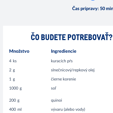
Čas prípravy
:
50 mi
ČO BUDETE POTREBOVAŤ?
Množstvo
Ingrediencie
4
ks
kuracích pŕs
2
g
slnečnicový/repkový olej
1
g
čierne korenie
1000
g
soľ
200
g
quinoi
400
ml
vývaru (alebo vody)