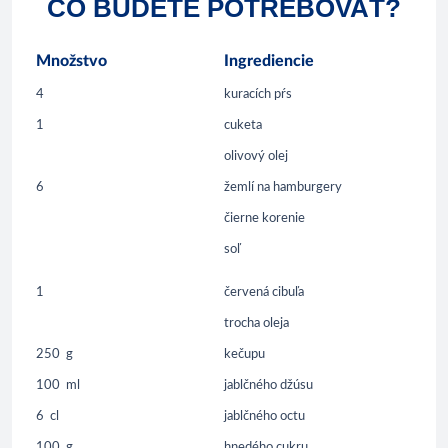
ČO BUDETE POTREBOVAŤ?
Množstvo
Ingrediencie
4
kuracích pŕs
1
cuketa
olivový olej
6
žemlí na hamburgery
čierne korenie
soľ
1
červená cibuľa
trocha oleja
250
g
kečupu
100
ml
jablčného džúsu
6
cl
jablčného octu
100
g
hnedého cukru