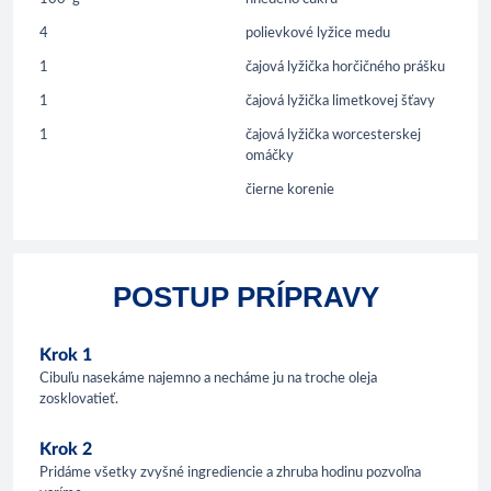
4
polievkové lyžice medu
1
čajová lyžička horčičného prášku
1
čajová lyžička limetkovej šťavy
1
čajová lyžička worcesterskej
omáčky
čierne korenie
POSTUP PRÍPRAVY
Krok 1
Cibuľu nasekáme najemno a necháme ju na troche oleja
zosklovatieť.
Krok 2
Pridáme všetky zvyšné ingrediencie a zhruba hodinu pozvoľna