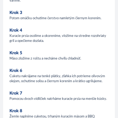
varíme.
Krok 3
Potom omáčku ochutíme čerstvo namletým čiernym korením.
Krok 4
Kuracie prsia osolíme a okoreníme, vložíme na stredne rozohriaty
gril a opečieme dozlata.
Krok 5
Mäso zložíme z roštu a necháme chvíľu chladnúť.
Krok 6
Cuketu nakrájame na tenké plátky, zľahka ich potrieme olivovým
olejom, ochutíme soľou a čiernym korením a krátko ugrilujeme.
Krok 7
Pomocou dvoch vidličiek natrháme kuracie prsia na menšie kúsky.
Krok 8
Žemle naplníme cuketou, trhaným kuracím mäsom a BBQ