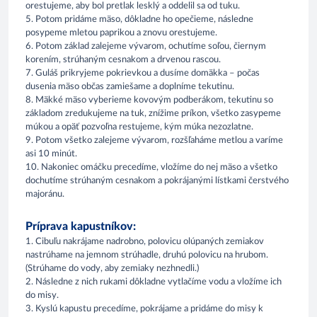
orestujeme, aby bol pretlak lesklý a oddelil sa od tuku.
5. Potom pridáme mäso, dôkladne ho opečieme, následne
posypeme mletou paprikou a znovu orestujeme.
6. Potom základ zalejeme vývarom, ochutíme soľou, čiernym
korením, strúhaným cesnakom a drvenou rascou.
7. Guláš prikryjeme pokrievkou a dusíme domäkka – počas
dusenia mäso občas zamiešame a doplníme tekutinu.
8. Mäkké mäso vyberieme kovovým podberákom, tekutinu so
základom zredukujeme na tuk, znížime príkon, všetko zasypeme
múkou a opäť pozvoľna restujeme, kým múka nezozlatne.
9. Potom všetko zalejeme vývarom, rozšľaháme metlou a varíme
asi 10 minút.
10. Nakoniec omáčku precedíme, vložíme do nej mäso a všetko
dochutíme strúhaným cesnakom a pokrájanými lístkami čerstvého
majoránu.
Príprava kapustníkov:
1. Cibuľu nakrájame nadrobno, polovicu olúpaných zemiakov
nastrúhame na jemnom strúhadle, druhú polovicu na hrubom.
(Strúhame do vody, aby zemiaky nezhnedli.)
2. Následne z nich rukami dôkladne vytlačíme vodu a vložíme ich
do misy.
3. Kyslú kapustu precedíme, pokrájame a pridáme do misy k