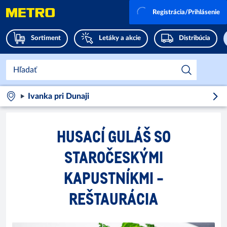
Registrácia/Prihlásenie
Sortiment
Letáky a akcie
Distribúcia
Ivanka pri Dunaji
HUSACÍ GULÁŠ SO
STAROČESKÝMI
KAPUSTNÍKMI -
REŠTAURÁCIA