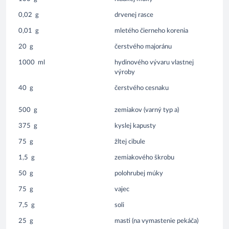
0,02
g
drvenej rasce
0,01
g
mletého čierneho korenia
20
g
čerstvého majoránu
1000
ml
hydinového vývaru vlastnej
výroby
40
g
čerstvého cesnaku
500
g
zemiakov (varný typ a)
375
g
kyslej kapusty
75
g
žltej cibule
1,5
g
zemiakového škrobu
50
g
polohrubej múky
75
g
vajec
7,5
g
soli
25
g
masti (na vymastenie pekáča)