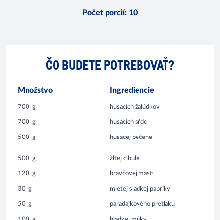
Počet porcií
:
10
ČO BUDETE POTREBOVAŤ?
Množstvo
Ingrediencie
700
g
husacích žalúdkov
700
g
husacích sŕdc
500
g
husacej pečene
500
g
žltej cibule
120
g
bravčovej masti
30
g
mletej sladkej papriky
50
g
paradajkového pretlaku
100
g
hladkej múky