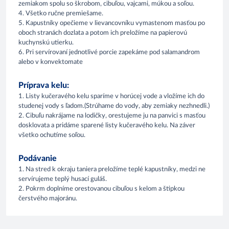
zemiakom spolu so škrobom, cibuľou, vajcami, múkou a soľou.
4. Všetko ručne premiešame.
5. Kapustníky opečieme v lievancovníku vymastenom masťou po
oboch stranách dozlata a potom ich preložíme na papierovú
kuchynskú utierku.
6. Pri servírovaní jednotlivé porcie zapekáme pod salamandrom
alebo v konvektomate
Príprava kelu:
1. Listy kučeravého kelu sparíme v horúcej vode a vložíme ich do
studenej vody s ľadom.(Strúhame do vody, aby zemiaky nezhnedli.)
2. Cibuľu nakrájame na lodičky, orestujeme ju na panvici s masťou
dosklovata a pridáme sparené listy kučeravého kelu. Na záver
všetko ochutíme soľou.
Podávanie
1. Na stred k okraju taniera preložíme teplé kapustníky, medzi ne
servírujeme teplý husací guláš.
2. Pokrm doplníme orestovanou cibuľou s kelom a štipkou
čerstvého majoránu.