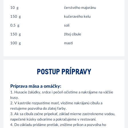
10
g
čerstvého majoránu
150
g
kučeravého kelu
0,5
g
soli
150
g
žltej cibule
100
g
masti
POSTUP PRÍPRAVY
Príprava mäsa a omáčky:
1. Husacie žalúdky, srdce i pečeň očistíme a nakrájame na väčšie
kusy.
2. V kastróle rozpustíme masť, vložíme nakrájanú cibuľu a
restujeme pozvoľna do zlatej farby.
3. Ak sa cibuľa začne pripekať, základ mierne zastrekneme vodou,
napečené kúsky odvaríme a pokračujeme v restovaní.
4. Do základu pridáme pretlak, znížime príkon a pozvoľna ho