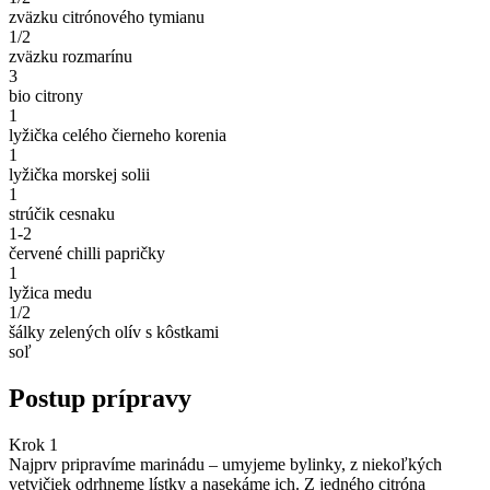
zväzku citrónového tymianu
1/2
zväzku rozmarínu
3
bio citrony
1
lyžička celého čierneho korenia
1
lyžička morskej solii
1
strúčik cesnaku
1-2
červené chilli papričky
1
lyžica medu
1/2
šálky zelených olív s kôstkami
soľ
Postup prípravy
Krok 1
Najprv pripravíme marinádu – umyjeme bylinky, z niekoľkých
vetvičiek odrhneme lístky a nasekáme ich. Z jedného citróna