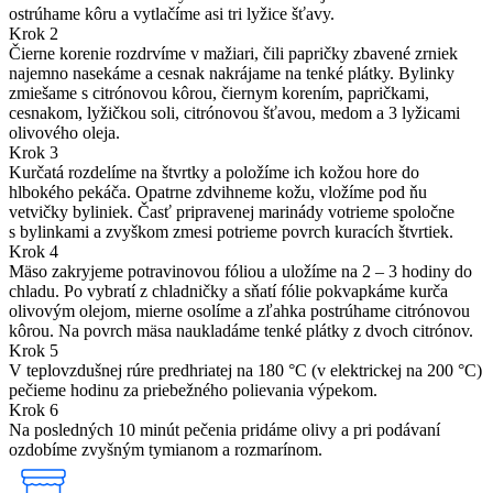
ostrúhame kôru a vytlačíme asi tri lyžice šťavy.
Krok 2
Čierne korenie rozdrvíme v mažiari, čili papričky zbavené zrniek
najemno nasekáme a cesnak nakrájame na tenké plátky. Bylinky
zmiešame s citrónovou kôrou, čiernym korením, papričkami,
cesnakom, lyžičkou soli, citrónovou šťavou, medom a 3 lyžicami
olivového oleja.
Krok 3
Kurčatá rozdelíme na štvrtky a položíme ich kožou hore do
hlbokého pekáča. Opatrne zdvihneme kožu, vložíme pod ňu
vetvičky byliniek. Časť pripravenej marinády votrieme spoločne
s bylinkami a zvyškom zmesi potrieme povrch kuracích štvrtiek.
Krok 4
Mäso zakryjeme potravinovou fóliou a uložíme na 2 – 3 hodiny do
chladu. Po vybratí z chladničky a sňatí fólie pokvapkáme kurča
olivovým olejom, mierne osolíme a zľahka postrúhame citrónovou
kôrou. Na povrch mäsa naukladáme tenké plátky z dvoch citrónov.
Krok 5
V teplovzdušnej rúre predhriatej na 180 °C (v elektrickej na 200 °C)
pečieme hodinu za priebežného polievania výpekom.
Krok 6
Na posledných 10 minút pečenia pridáme olivy a pri podávaní
ozdobíme zvyšným tymianom a rozmarínom.