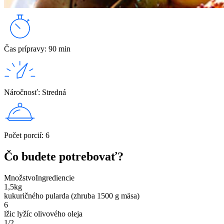
Čas prípravy
:
90 min
Náročnosť
:
Stredná
Počet porcií
:
6
Čo budete potrebovať?
Množstvo
Ingrediencie
1,5
kg
kukuričného pularda (zhruba 1500 g mäsa)
6
lžic lyžíc olivového oleja
1/2