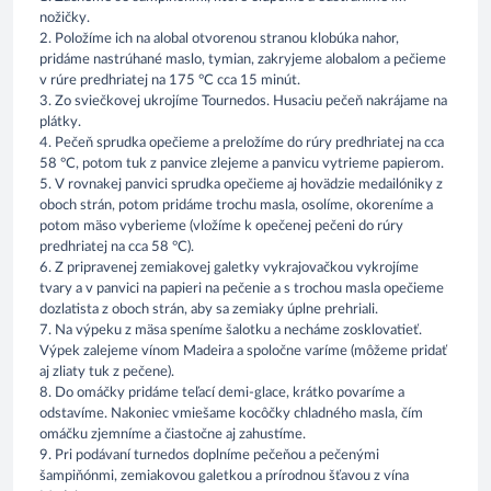
nožičky.
2. Položíme ich na alobal otvorenou stranou klobúka nahor,
pridáme nastrúhané maslo, tymian, zakryjeme alobalom a pečieme
v rúre predhriatej na 175 °C cca 15 minút.
3. Zo sviečkovej ukrojíme Tournedos. Husaciu pečeň nakrájame na
plátky.
4. Pečeň sprudka opečieme a preložíme do rúry predhriatej na cca
58 °C, potom tuk z panvice zlejeme a panvicu vytrieme papierom.
5. V rovnakej panvici sprudka opečieme aj hovädzie medailóniky z
oboch strán, potom pridáme trochu masla, osolíme, okoreníme a
potom mäso vyberieme (vložíme k opečenej pečeni do rúry
predhriatej na cca 58 °C).
6. Z pripravenej zemiakovej galetky vykrajovačkou vykrojíme
tvary a v panvici na papieri na pečenie a s trochou masla opečieme
dozlatista z oboch strán, aby sa zemiaky úplne prehriali.
7. Na výpeku z mäsa speníme šalotku a necháme zosklovatieť.
Výpek zalejeme vínom Madeira a spoločne varíme (môžeme pridať
aj zliaty tuk z pečene).
8. Do omáčky pridáme teľací demi-glace, krátko povaríme a
odstavíme. Nakoniec vmiešame kocôčky chladného masla, čím
omáčku zjemníme a čiastočne aj zahustíme.
9. Pri podávaní turnedos doplníme pečeňou a pečenými
šampiňónmi, zemiakovou galetkou a prírodnou šťavou z vína