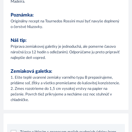
Madeira.
Poznámka:
Originálny recept na Tournedos Rossini musí byť navyše doplnený
o čerstvé hľuzovky.
Náš tip:
Príprava zemiakovej galetky je jednoduchá, ale pomerne časovo
náročná (cca 12 hodín s odležaním). Odporúčame ju preto pripraviť
najlepšie deň vopred.
Zemiaková galetka:
1. Ešte teplé uvarené zemiaky varného typu B prepasírujeme,
pridáme soľ, žĺtky a všetko premiešame do kašovitej konzistencie.
2. Zmes rozotrieme do 1,5 cm vysokej vrstvy na papier na
pečenie. Povrch tiež prikryjeme a necháme cez noc stuhnúť v
chladničke.