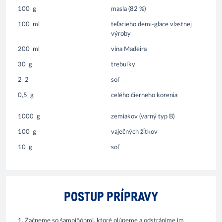
100
g
masla (82 %)
100
ml
teľacieho demi-glace vlastnej
výroby
200
ml
vína Madeira
30
g
trebuľky
2
2
soľ
0,5
g
celého čierneho korenia
1000
g
zemiakov (varný typ B)
100
g
vaječných žĺtkov
10
g
soľ
POSTUP PRÍPRAVY
1. Začneme so šampiňónmi, ktoré olúpeme a odstránime im