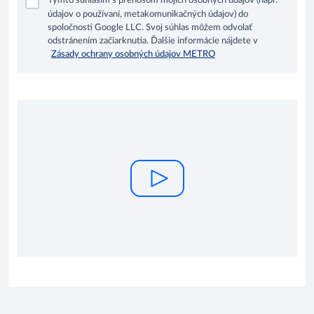
Týmto súhlasím s prenosom mojich osobných údajov (napr.
údajov o používaní, metakomunikačných údajov) do
spoločnosti Google LLC. Svoj súhlas môžem odvolať
odstránením začiarknutia. Ďalšie informácie nájdete v
Zásady ochrany osobných údajov METRO