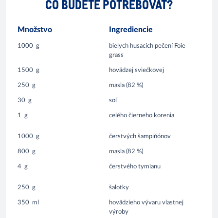
ČO BUDETE POTREBOVAŤ?
Množstvo
Ingrediencie
1000
g
bielych husacích pečení Foie
grass
1500
g
hovädzej sviečkovej
250
g
masla (82 %)
30
g
soľ
1
g
celého čierneho korenia
1000
g
čerstvých šampiňónov
800
g
masla (82 %)
4
g
čerstvého tymianu
250
g
šalotky
350
ml
hovädzieho vývaru vlastnej
výroby