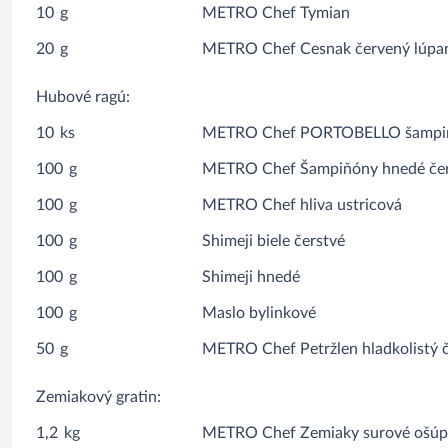
10
g
METRO Chef Tymian
20
g
METRO Chef Cesnak červený lúpa
Hubové ragú:
10
ks
METRO Chef PORTOBELLO šampi
100
g
METRO Chef Šampiňóny hnedé čer
100
g
METRO Chef hliva ustricová
100
g
Shimeji biele čerstvé
100
g
Shimeji hnedé
100
g
Maslo bylinkové
50
g
METRO Chef Petržlen hladkolistý 
Zemiakový gratin:
1,2
kg
METRO Chef Zemiaky surové ošúp