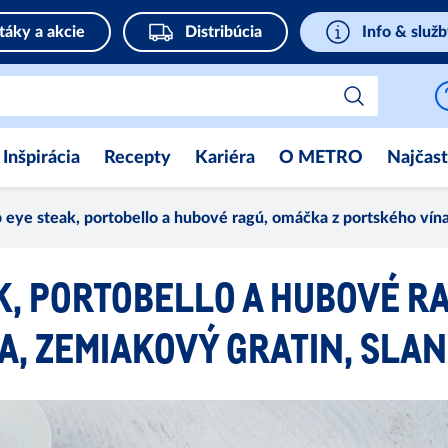
táky a akcie
Distribúcia
Info & služ
Inšpirácia
Recepty
Kariéra
O METRO
Najčast
b eye steak, portobello a hubové ragú, omáčka z portského vín
K, PORTOBELLO A HUBOVÉ R
A, ZEMIAKOVÝ GRATIN, SLA