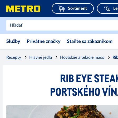
Sortiment
Le
Služby
Privátne značky
Staňte sa zákazníkom
Recepty
Hlavné jedlá
Hovädzie a teľacie mäso
Ri
RIB EYE STEA
PORTSKÉHO VÍN