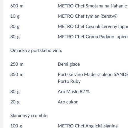
600
ml
METRO Chef Smotana na šľahanie
10
g
METRO Chef tymian (čerstvý)
30
g
METRO Chef Cesnak červený lúpa
80
g
METRO Chef Grana Padano lupien
Omáčka z portského vína:
250
ml
Demi glace
350
ml
Portské víno Madeira alebo SA
Porto Ruby
80
g
Aro Maslo 82 %
20
g
Aro cukor
Slaninový crumble:
100
g
METRO Chef Anglická slanina