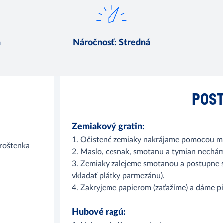
n
Náročnosť
:
Stredná
POST
Zemiakový gratin:
1. Očistené zemiaky nakrájame pomocou ma
roštenka
2. Maslo, cesnak, smotanu a tymian nechám
3. Zemiaky zalejeme smotanou a postupne 
vkladať plátky parmezánu).
4. Zakryjeme papierom (zaťažíme) a dáme p
Hubové ragú: