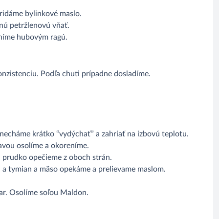
Pridáme bylinkové maslo.
ú petržlenovú vňať.
lníme hubovým ragú.
onzistenciu. Podľa chuti prípadne dosladíme.
necháme krátko “vydýchať” a zahriať na izbovú teplotu.
ravou osolíme a okoreníme.
a prudko opečieme z oboch strán.
u a tymian a mäso opekáme a prelievame maslom.
ar. Osolíme soľou Maldon.