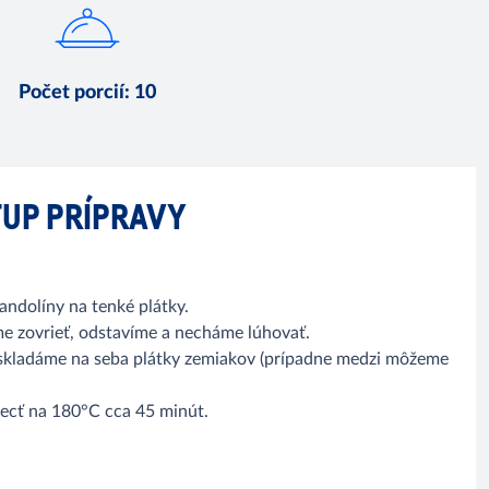
Počet porcií
:
10
UP PRÍPRAVY
ndolíny na tenké plátky.
e zovrieť, odstavíme a necháme lúhovať.
skladáme na seba plátky zemiakov (prípadne medzi môžeme
iecť na 180°C cca 45 minút.