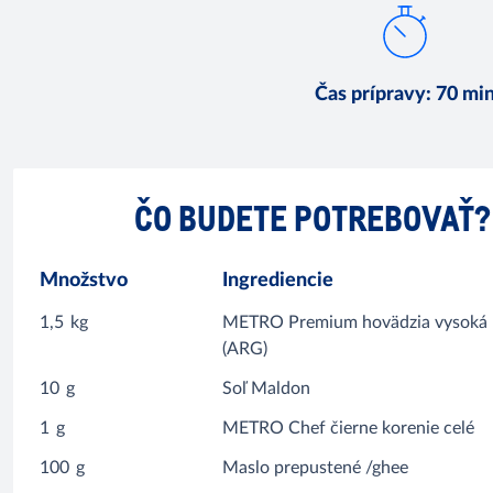
Čas prípravy
:
70 mi
ČO BUDETE POTREBOVAŤ?
Množstvo
Ingrediencie
1,5
kg
METRO Premium hovädzia vysoká 
(ARG)
10
g
Soľ Maldon
1
g
METRO Chef čierne korenie celé
100
g
Maslo prepustené /ghee