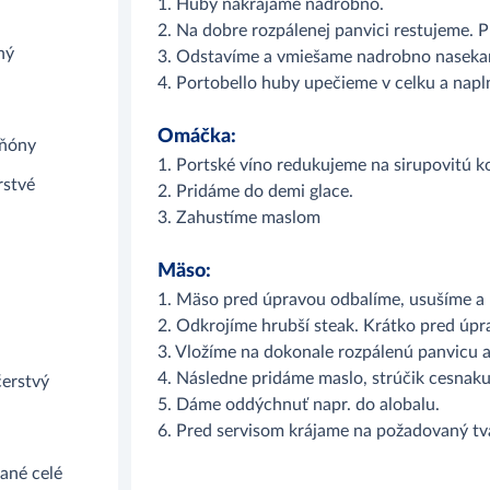
1. Huby nakrájame nadrobno.
2. Na dobre rozpálenej panvici restujeme. 
ný
3. Odstavíme a vmiešame nadrobno nasekan
4. Portobello huby upečieme v celku a nap
Omáčka:
ňóny
1. Portské víno redukujeme na sirupovitú k
stvé
2. Pridáme do demi glace.
3. Zahustíme maslom
Mäso:
1. Mäso pred úpravou odbalíme, usušíme a 
2. Odkrojíme hrubší steak. Krátko pred úp
3. Vložíme na dokonale rozpálenú panvicu 
4. Následne pridáme maslo, strúčik cesnak
čerstvý
5. Dáme oddýchnuť napr. do alobalu.
6. Pred servisom krájame na požadovaný tv
ané celé