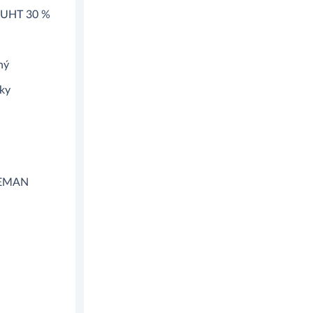
 UHT 30 %
ný
ky
NDEMAN