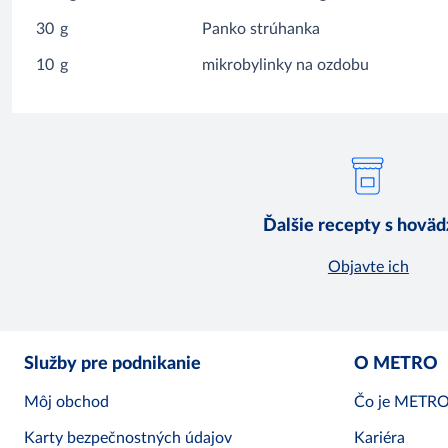
30
g
Panko strúhanka
10
g
mikrobylinky na ozdobu
Ďalšie recepty s hovä
Objavte ich
Služby pre podnikanie
O METRO
Môj obchod
Čo je METR
Karty bezpečnostných údajov
Kariéra