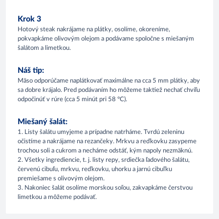
Krok 3
Hotový steak nakrájame na plátky, osolíme, okoreníme,
pokvapkáme olivovým olejom a podávame spoločne s miešaným
šalátom a limetkou.
Náš tip:
Mäso odporúčame naplátkovať maximálne na cca 5 mm plátky, aby
sa dobre krájalo. Pred podávaním ho môžeme taktiež nechať chvíľu
odpočinúť v rúre (cca 5 minút pri 58 °C).
Miešaný šalát:
1. Listy šalátu umyjeme a prípadne natrháme. Tvrdú zeleninu
očistíme a nakrájame na rezančeky. Mrkvu a reďkovku zasypeme
trochou soli a cukrom a necháme odstáť, kým napoly nezmäknú.
2. Všetky ingrediencie, t. j. listy repy, srdiečka ľadového šalátu,
červenú cibuľu, mrkvu, reďkovku, uhorku a jarnú cibuľku
premiešame s olivovým olejom.
3. Nakoniec šalát osolíme morskou soľou, zakvapkáme čerstvou
limetkou a môžeme podávať.