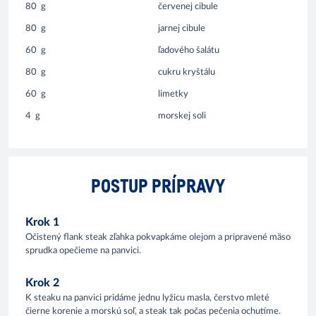
80
g
červenej cibule
80
g
jarnej cibule
60
g
ľadového šalátu
80
g
cukru kryštálu
60
g
limetky
4
g
morskej soli
POSTUP PRÍPRAVY
Krok 1
Očistený flank steak zľahka pokvapkáme olejom a pripravené mäso
sprudka opečieme na panvici.
Krok 2
K steaku na panvici pridáme jednu lyžicu masla, čerstvo mleté
čierne korenie a morskú soľ, a steak tak počas pečenia ochutíme.