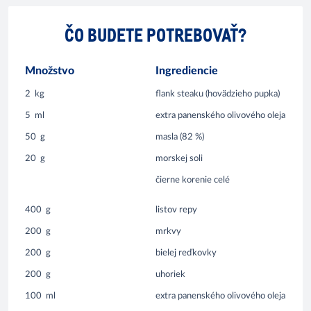
ČO BUDETE POTREBOVAŤ?
Množstvo
Ingrediencie
2
kg
flank steaku (hovädzieho pupka)
5
ml
extra panenského olivového oleja
50
g
masla (82 %)
20
g
morskej soli
čierne korenie celé
400
g
listov repy
200
g
mrkvy
200
g
bielej reďkovky
200
g
uhoriek
100
ml
extra panenského olivového oleja