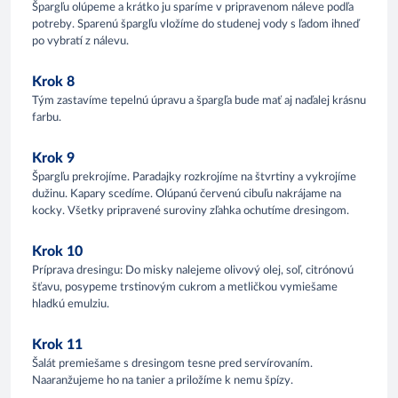
Špargľu olúpeme a krátko ju sparíme v pripravenom náleve podľa
potreby. Sparenú špargľu vložíme do studenej vody s ľadom ihneď
po vybratí z nálevu.
Krok 8
Tým zastavíme tepelnú úpravu a špargľa bude mať aj naďalej krásnu
farbu.
Krok 9
Špargľu prekrojíme. Paradajky rozkrojíme na štvrtiny a vykrojíme
dužinu. Kapary scedíme. Olúpanú červenú cibuľu nakrájame na
kocky. Všetky pripravené suroviny zľahka ochutíme dresingom.
Krok 10
Príprava dresingu: Do misky nalejeme olivový olej, soľ, citrónovú
šťavu, posypeme trstinovým cukrom a metličkou vymiešame
hladkú emulziu.
Krok 11
Šalát premiešame s dresingom tesne pred servírovaním.
Naaranžujeme ho na tanier a priložíme k nemu špízy.