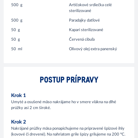
500
g
Artičokové srdiečka celé
sterilizované
500
g
Paradajky datľové
50
g
Kapari sterilizované
50
g
Červená cibuľa
50
ml
Olivový olej extra panenský
POSTUP PRÍPRAVY
Krok 1
Umyté a osušené mäso nakrájame ho v smere vlákna na dlhé
prúžky asi 2 cm široké.
Krok 2
Nakrájané prúžky mäsa ponapichujeme na pripravené špízové ihly
(kovové či drevené). Na nahriatom grile špízy grilujeme na 200 °C.