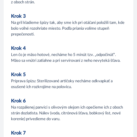
z oboch strán.
Krok 3
Na gril kladieme špízy tak, aby sme ich pri otáčaní položili tam, kde
bolo voľné rozohriate miesto. Podľa priania volíme stupeň
prepečenosti.
Krok 4
Len čo je mäso hotové, necháme ho 5 minút tzv. „odpočinúť“.
Mäso sa vnútri zatiahne a pri servírovaní z neho nevyteká šťava.
Krok 5
Príprava špízu: Sterilizované artičoky necháme odkvapkať a
osušené ich rozkrojíme na polovicu.
Krok 6
Na rozpálenej panvici s olivovým olejom ich opečieme ich z oboch
strán dozlatista. Nálev (voda, citrónová šťava, bobkový list, nové
korenie) privedieme do varu.
Krok 7