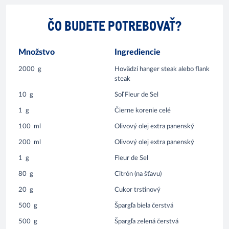
ČO BUDETE POTREBOVAŤ?
Množstvo
Ingrediencie
2000
g
Hovädzí hanger steak alebo flank
steak
10
g
Soľ Fleur de Sel
1
g
Čierne korenie celé
100
ml
Olivový olej extra panenský
200
ml
Olivový olej extra panenský
1
g
Fleur de Sel
80
g
Citrón (na šťavu)
20
g
Cukor trstinový
500
g
Špargľa biela čerstvá
500
g
Špargľa zelená čerstvá