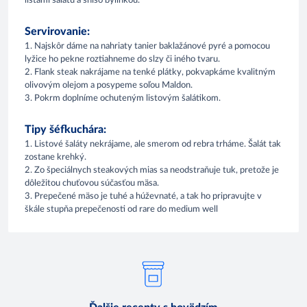
listami šalátu a shiso bylinkou.
Servirovanie:
1. Najskôr dáme na nahriaty tanier baklažánové pyré a pomocou
lyžice ho pekne roztiahneme do slzy či iného tvaru.
2. Flank steak nakrájame na tenké plátky, pokvapkáme kvalitným
olivovým olejom a posypeme soľou Maldon.
3. Pokrm doplníme ochuteným listovým šalátikom.
Tipy šéfkuchára:
1. Listové šaláty nekrájame, ale smerom od rebra trháme. Šalát tak
zostane krehký.
2. Zo špeciálnych steakových mias sa neodstraňuje tuk, pretože je
dôležitou chuťovou súčasťou mäsa.
3. Prepečené mäso je tuhé a húževnaté, a tak ho pripravujte v
škále stupňa prepečenosti od rare do medium well