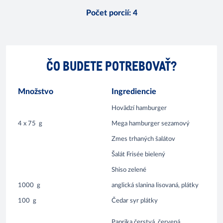
Počet porcií
:
4
ČO BUDETE POTREBOVAŤ?
Množstvo
Ingrediencie
Hovädzí hamburger
4 x 75
g
Mega hamburger sezamový
Zmes trhaných šalátov
Šalát Frisée bielený
Shiso zelené
1000
g
anglická slanina lisovaná, plátky
100
g
Čedar syr plátky
Paprika čerstvá, červená