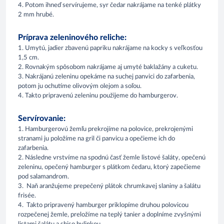
4. Potom ihneď servírujeme, syr čedar nakrájame na tenké plátky
2 mm hrubé.
Príprava zeleninového reliche:
1. Umytú, jadier zbavenú papriku nakrájame na kocky s veľkosťou
1,5 cm.
2. Rovnakým spôsobom nakrájame aj umyté baklažány a cuketu.
3. Nakrájanú zeleninu opekáme na suchej panvici do zafarbenia,
potom ju ochutíme olivovým olejom a soľou.
4. Takto pripravenú zeleninu použijeme do hamburgerov.
Servírovanie:
1. Hamburgerovú žemľu prekrojíme na polovice, prekrojenými
stranami ju položíme na gril či panvicu a opečieme ich do
zafarbenia.
2. Následne vrstvíme na spodnú časť žemle listové šaláty, opečenú
zeleninu, opečený hamburger s plátkom čedaru, ktorý zapečieme
pod salamandrom.
3. Naň aranžujeme prepečený plátok chrumkavej slaniny a šalátu
frisée.
4. Takto pripravený hamburger priklopíme druhou polovicou
rozpečenej žemle, preložíme na teplý tanier a doplníme zvyšnými