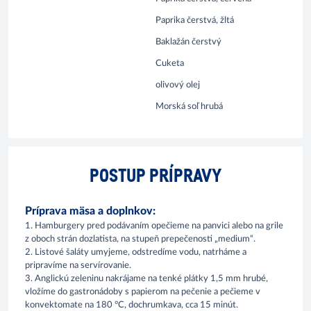
Paprika čerstvá, žltá
Baklažán čerstvý
Cuketa
olivový olej
Morská soľ hrubá
POSTUP PRÍPRAVY
Príprava mäsa a doplnkov:
1. Hamburgery pred podávaním opečieme na panvici alebo na grile
z oboch strán dozlatista, na stupeň prepečenosti „medium“.
2. Listové šaláty umyjeme, odstredíme vodu, natrháme a
pripravíme na servírovanie.
3. Anglickú zeleninu nakrájame na tenké plátky 1,5 mm hrubé,
vložíme do gastronádoby s papierom na pečenie a pečieme v
konvektomate na 180 °C, dochrumkava, cca 15 minút.