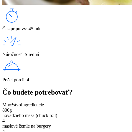
Čas prípravy
:
45 min
Náročnosť
:
Stredná
Počet porcií
:
4
Čo budete potrebovať?
Množstvo
Ingrediencie
800
g
hovädzieho mäsa (chuck roll)
4
maslové žemle na burgery
4