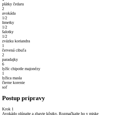
plátky čedaru
2
avokáda
1/2
limetky
1/2
šalotky
1/2
zväzku koriandra
1
červená cibuľa
2
paradajky
6
lyžíc chipotle majonézy
1
lyžica masla
čierne korenie
soľ
Postup prípravy
Krok 1
Avokádo olúpajte a zbavte kôstky. Rozmačkajte ho v miske