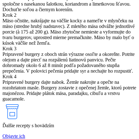
spoločne s nasekanou šalotkou, koriandrom a limetkovou šťavou.
Dochuťte soľou a čiernym korením.
Krok 2
Mäso očistite, nakrájajte na väčšie kocky a nameľte v mlynčeku na
mäso (stredne hrubý nadstavec). Z mletého mäsa odvážte jednotlivé
porcie (à 175 až 200 g). Mäso zbytočne nemieste a vyformujte do
tvaru burgerov, uprostred mierne premačknite. Mäso by malo byť o
kúsok väčšie než žemľa.
Krok 3
Pripravené burgery z oboch strán výrazne osoľte a okoreňte. Potrite
olejom a dajte piecť na rozpálenú liatinovú panvicu. Pečte
dohromady okolo 6 až 8 minút podľa požadovaného stupňa
prepečenia. V polovici pečenia pridajte syr a nechajte ho rozpustiť.
Krok 4
Pripravené burgery dajte nabok. Žemle nakrojte a opečte na
rozohriatom masle. Burgery zostavte z opečenej žemle, ktorú potrete
majonézou. Pridajte plátok mäsa, paradajku, cibuľu a vrstvu
guacamole.
Ďalšie recepty s hovädzím
Objavte ich