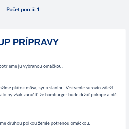
Počet porcií
:
1
UP PRÍPRAVY
 potrieme ju vybranou omáčkou.
íme plátok mäsa, syr a slaninu. Vrstvenie surovín záleží
lo by však zaručiť, že hamburger bude držať pokope a nič
píme druhou polkou žemle potrenou omáčkou.