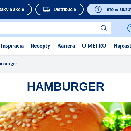
táky a akcie
Distribúcia
Info & služb
Inšpirácia
Recepty
Kariéra
O METRO
Najčast
mburger
HAMBURGER