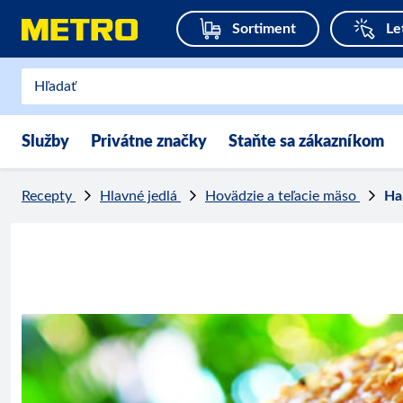
Sortiment
Le
Služby
Privátne značky
Staňte sa zákazníkom
Recepty
Hlavné jedlá
Hovädzie a teľacie mäso
Ha