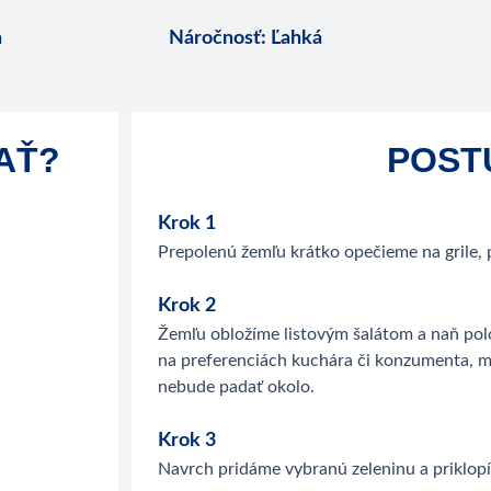
n
Náročnosť
:
Ľahká
AŤ?
POST
Krok 1
Prepolenú žemľu krátko opečieme na grile,
Krok 2
Žemľu obložíme listovým šalátom a naň polož
na preferenciách kuchára či konzumenta, ma
nebude padať okolo.
Krok 3
Navrch pridáme vybranú zeleninu a priklo