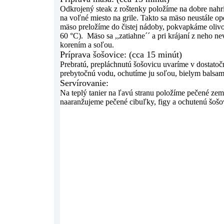
Odkrojený steak z roštenky položíme na dobre nahri
na voľné miesto na grile. Takto sa mäso neustále op
mäso preložíme do čistej nádoby, pokvapkáme oliv
60 °C). Mäso sa ,,zatiahne´´ a pri krájaní z neho
korením a soľou.
Príprava šošovice: (cca 15 minút)
Prebratú, prepláchnutú šošovicu uvaríme v dostat
prebytočnú vodu, ochutíme ju soľou, bielym balsa
Servírovanie:
Na teplý tanier na ľavú stranu položíme pečené zem
naaranžujeme pečené cibuľky, figy a ochutenú šo