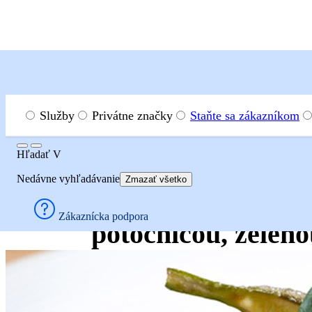
Menu
Hľadať
Služby
Privátne značky
Staňte sa zákazníkom
Hľadať
Hľadať
V
Recepty
Hlavné jedlá
Hovädzie a teľacie mäso
Grilo
Nedávne vyhľadávanie
Zmazať všetko
Grilovaný steak z
Zákaznícka podpora
potočnicou, zeleno