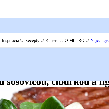
Inšpirácia
Recepty
Kariéra
O METRO
Najčastejš
vaný steak z roštenky U.S. s pečenými zemiakmi, potočnicou, zele
 roštenky U.S. s pečenými 
u šošovicou, cibuľkou a fi