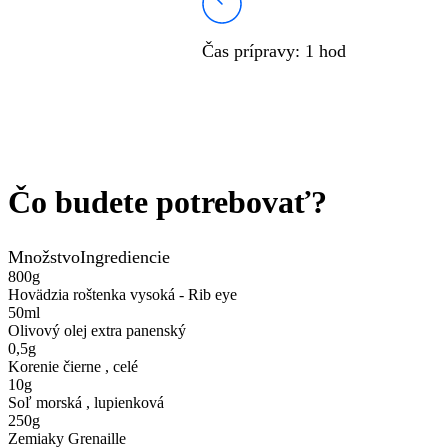
Čas prípravy
:
1 hod
Čo budete potrebovať?
Množstvo
Ingrediencie
800
g
Hovädzia roštenka vysoká - Rib eye
50
ml
Olivový olej extra panenský
0,5
g
Korenie čierne , celé
10
g
Soľ morská , lupienková
250
g
Zemiaky Grenaille