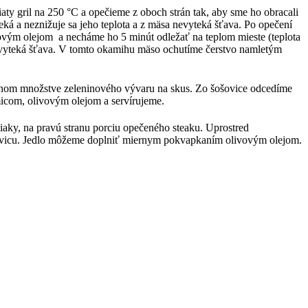
aty gril na 250 °C a opečieme z oboch strán tak, aby sme ho obracali
eká a neznižuje sa jeho teplota a z mäsa nevyteká šťava. Po opečení
ovým olejom a necháme ho 5 minút odležať na teplom mieste (teplota
 nevyteká šťava. V tomto okamihu mäso ochutíme čerstvo namletým
očnom množstve zeleninového vývaru na skus. Zo šošovice odcedíme
micom, olivovým olejom a servírujeme.
iaky, na pravú stranu porciu opečeného steaku. Uprostred
šovicu. Jedlo môžeme doplniť miernym pokvapkaním olivovým olejom.