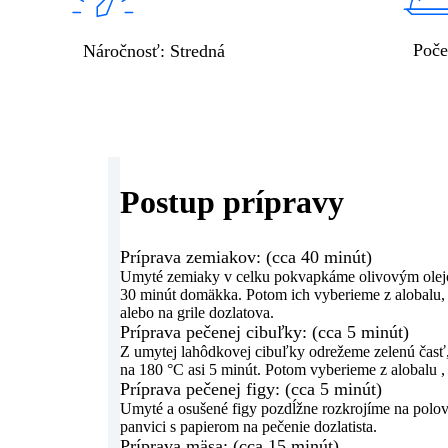
Poče
Náročnosť
:
Stredná
Postup prípravy
Príprava zemiakov: (cca 40 minút)
Umyté zemiaky v celku pokvapkáme olivovým olejom
30 minút domäkka. Potom ich vyberieme z alobalu, 
alebo na grile dozlatova.
Príprava pečenej cibuľky: (cca 5 minút)
Z umytej lahôdkovej cibuľky odrežeme zelenú časť
na 180 °C asi 5 minút. Potom vyberieme z alobalu ,
Príprava pečenej figy: (cca 5 minút)
Umyté a osušené figy pozdĺžne rozkrojíme na polo
panvici s papierom na pečenie dozlatista.
Príprava mäsa: (cca 15 minút)