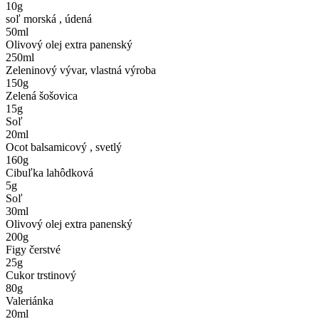
10
g
soľ morská , údená
50
ml
Olivový olej extra panenský
250
ml
Zeleninový vývar, vlastná výroba
150
g
Zelená šošovica
15
g
Soľ
20
ml
Ocot balsamicový , svetlý
160
g
Cibuľka lahôdková
5
g
Soľ
30
ml
Olivový olej extra panenský
200
g
Figy čerstvé
25
g
Cukor trstinový
80
g
Valeriánka
20
ml