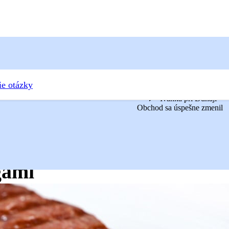
ie otázky
Ivanka pri Dunaji
Obchod sa úspešne zmenil
nou šošovicou, cibuľkou a figami
zemiakmi,
gami