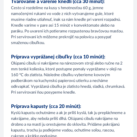
Tvarovanie a varenie knedlí (cca 30 minút):
Cesto si rozdelíme na kusy s hmotnosťou 60 g, jemne
namočenými rukami vo vode z nich vytvarujeme gule, ktoré
musíme riadne utiahnuť, inak sa nám knedle pri varení rozpadnú.
Knedle varíme v pare asi 15 minút v konvektomate alebo na
paráku. Po uvarení ich potierame rozpustenou bravčovou masťou.
Pri servírovaní ich môžeme prekrojiť na polovicu a posypať
smaženou cibuľkou.
Príprava vyprážanej cibuľky (cca 10 minút):
Olúpanú cibuľu si nakrájame na nárezovom stroji alebo ručne na 2
mm tenké kolieska, ktoré postupne pomaly vyprážame v oleji na
160 °C do zlatista. Následne cibuľku vyberieme kovovým
podberákom na kuchynskú papierovú utierku a necháme
odkvapkať. Vyprážaná cibuľka je zlatisto hnedá, sladká, chrumkavá.
Pri servírovaní ňou posypeme knedle.
Príprava kapusty (cca 20 minút):
Kyslú kapustu ochutnáme a ak je príliš kyslá, tak ju prepláchneme a
nakrájame, aby nebola príliš dlhá. Ošúpanú cibuľu nakrájame na
drobno a na masti ju orestujeme do sklovita. Pridáme pokrájanú
kapustu, trochu ju podlejeme vodou, ochutíme soľou, rascou,
cukrom a krátko podusíme.