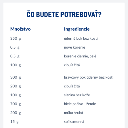
ČO BUDETE POTREBOVAŤ?
Množstvo
Ingrediencie
350
g
úderný bok bez kosti
0,5
g
nové korenie
0,5
g
korenie čiernie, celé
100
g
cibuľa žltá
300
g
bravčový bok úderný bez kosti
200
g
cibuľa žltá
100
g
slanina bez kože
700
g
biele pečivo - žemle
200
g
múka hrubá
15
g
soľ kamenná