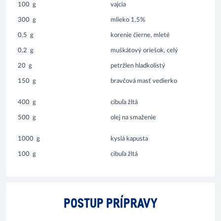
100
g
vajcia
300
g
mlieko 1,5%
0,5
g
korenie čierne, mleté
0,2
g
muškátový oriešok, celý
20
g
petržlen hladkolistý
150
g
bravčová masť vedierko
400
g
cibuľa žltá
500
g
olej na smaženie
1000
g
kyslá kapusta
100
g
cibuľa žltá
POSTUP PRÍPRAVY