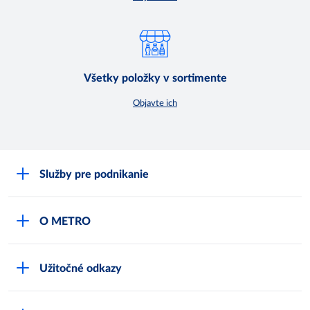
Všetky položky v sortimente
Objavte ich
Služby pre podnikanie
Môj obchod
O METRO
Karty bezpečnostných údajov
Čo je METRO
METRO platobná karta
Užitočné odkazy
Kariéra
Privátne značky
Bonusový program
Kvalita
Track & trace