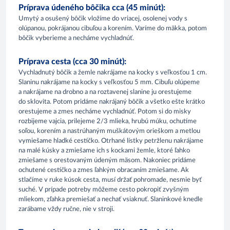
Príprava údeného bôčika cca (45 minút):
Umytý a osušený bôčik vložíme do vriacej, osolenej vody s
olúpanou, pokrájanou cibuľou a korením. Varíme do mäkka, potom
bôčik vyberieme a necháme vychladnúť.
Príprava cesta (cca 30 minút):
Vychladnutý bôčik a žemle nakrájame na kocky s veľkosťou 1 cm.
Slaninu nakrájame na kocky s veľkosťou 5 mm. Cibuľu olúpeme
a nakrájame na drobno a na roztavenej slanine ju orestujeme
do sklovita. Potom pridáme nakrájaný bôčik a všetko ešte krátko
orestujeme a zmes necháme vychladnúť. Potom si do misky
rozbijeme vajcia, prilejeme 2/3 mlieka, hrubú múku, ochutíme
soľou, korením a nastrúhaným muškátovým orieškom a metlou
vymiešame hladké cestíčko. Otrhané lístky petržlenu nakrájame
na malé kúsky a zmiešame ich s kockami žemle, ktoré ľahko
zmiešame s orestovaným údeným mäsom. Nakoniec pridáme
ochutené cestíčko a zmes ľahkým obracaním zmiešame. Ak
stlačíme v ruke kúsok cesta, musí držať pohromade, nesmie byť
suché. V prípade potreby môžeme cesto pokropiť zvyšným
mliekom, zľahka premiešať a nechať vsiaknuť. Slaninkové knedle
zarábame vždy ručne, nie v stroji.