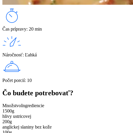
Čas prípravy
:
20 min
Náročnosť
:
Ľahká
Počet porcií
:
10
Čo budete potrebovať?
Množstvo
Ingrediencie
1500
g
hlivy ustricovej
200
g
anglickej slaniny bez kože
100
g