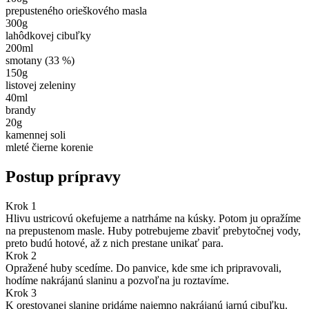
prepusteného orieškového masla
300
g
lahôdkovej cibuľky
200
ml
smotany (33 %)
150
g
listovej zeleniny
40
ml
brandy
20
g
kamennej soli
mleté čierne korenie
Postup prípravy
Krok 1
Hlivu ustricovú okefujeme a natrháme na kúsky. Potom ju opražíme
na prepustenom masle. Huby potrebujeme zbaviť prebytočnej vody,
preto budú hotové, až z nich prestane unikať para.
Krok 2
Opražené huby scedíme. Do panvice, kde sme ich pripravovali,
hodíme nakrájanú slaninu a pozvoľna ju roztavíme.
Krok 3
K orestovanej slanine pridáme najemno nakrájanú jarnú cibuľku.