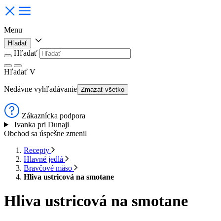
Menu
Hľadať
Hľadať
Hľadať
V
Nedávne vyhľadávanie
Zmazať všetko
Zákaznícka podpora
Ivanka pri Dunaji
Obchod sa úspešne zmenil
Recepty
Hlavné jedlá
Bravčové mäso
Hliva ustricová na smotane
Hliva ustricová na smotane