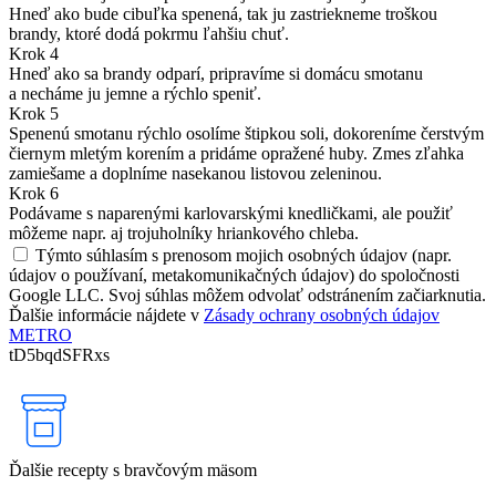
Hneď ako bude cibuľka spenená, tak ju zastriekneme troškou
brandy, ktoré dodá pokrmu ľahšiu chuť.
Krok 4
Hneď ako sa brandy odparí, pripravíme si domácu smotanu
a necháme ju jemne a rýchlo speniť.
Krok 5
Spenenú smotanu rýchlo osolíme štipkou soli, dokoreníme čerstvým
čiernym mletým korením a pridáme opražené huby. Zmes zľahka
zamiešame a doplníme nasekanou listovou zeleninou.
Krok 6
Podávame s naparenými karlovarskými knedličkami, ale použiť
môžeme napr. aj trojuholníky hriankového chleba.
Týmto súhlasím s prenosom mojich osobných údajov (napr.
údajov o používaní, metakomunikačných údajov) do spoločnosti
Google LLC. Svoj súhlas môžem odvolať odstránením začiarknutia.
Ďalšie informácie nájdete v
Zásady ochrany osobných údajov
METRO
tD5bqdSFRxs
Ďalšie recepty s bravčovým mäsom