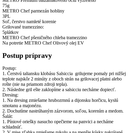
METRO Premium balzamikového octu vyzretého
75
g
METRO Chef parmezán hobliny
3
PL
Soľ, čerstvo namleté korenie
Grilované tramezzino:
5
plátkov
METRO Chef pšeničného chleba tramezzino
Na potretie METRO Chef Olivový olej EV
Postup prípravy
Postup:
1. Čerstvú taliansku klobásu Salsiccia grilujeme pomaly pri nižšej
teplote najskôr 2 minúty z oboch strán na grilovacej platni alebo
rošte (nie na priamom zdroji tepla).
2. Následne gril ešte zaklopíme a salsicciu necháme dopiecť.
Dresing:
1. Na dresing zmiešame hrubozrnnú a dijonsku horčicu, kyslú
smotanu a majonézu.
2. Dochutíme nastrúhaným zázvorom, soľou, korením a medom.
Šalát:
1. Píniové oriešky nasucho opečieme na panvici a necháme
schladnúť.
2. V mise zľahka zmiešame rukolu a na menšie kúsky nakrájané