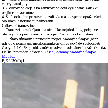
cherry paradajky.
3. Z olivového oleja a balzamikového octu vyšľaháme zálievku,
osolíme a okoreníme.
4. Šalát ochutíme pripravenou zálievkou a posypeme opraženými
orieškami a hoblinami parmezánu.
Grilované tramezzino:
1. Tramezzino rozkrájame na niekoľko trojuholníkov, polejeme
olivovým olejom a dáme krátko opiecť na gril z oboch strán.
Týmto súhlasím s prenosom mojich osobných údajov (napr.
údajov o používaní, metakomunikačných údajov) do spoločnosti
Google LLC. Svoj súhlas môžem odvolať odstránením začiarknutia.
Ďalšie informácie nájdete v
Zásady ochrany osobných údajov
METRO
EjXJcUQfdq4