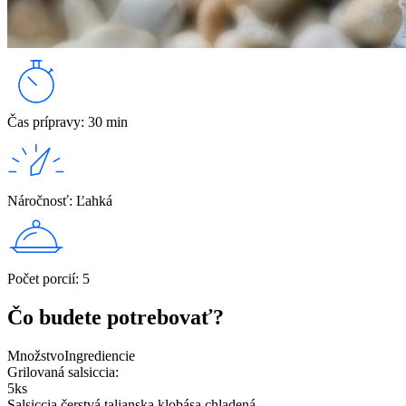
Čas prípravy
:
30 min
Náročnosť
:
Ľahká
Počet porcií
:
5
Čo budete potrebovať?
Množstvo
Ingrediencie
Grilovaná salsiccia:
5
ks
Salsiccia čerstvá talianska klobása chladená