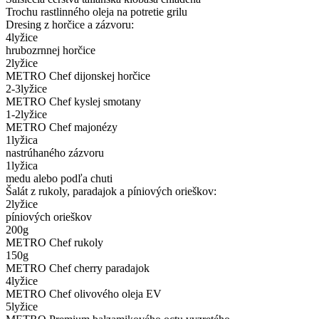
Trochu rastlinného oleja na potretie grilu
Dresing z horčice a zázvoru:
4
lyžice
hrubozrnnej horčice
2
lyžice
METRO Chef dijonskej horčice
2-3
lyžice
METRO Chef kyslej smotany
1-2
lyžice
METRO Chef majonézy
1
lyžica
nastrúhaného zázvoru
1
lyžica
medu alebo podľa chuti
Šalát z rukoly, paradajok a píniových orieškov:
2
lyžice
píniových orieškov
200
g
METRO Chef rukoly
150
g
METRO Chef cherry paradajok
4
lyžice
METRO Chef olivového oleja EV
5
lyžice