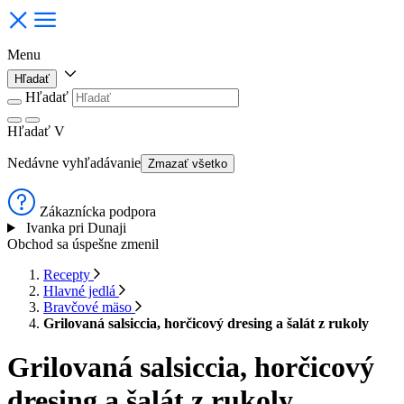
Menu
Hľadať
Hľadať
Hľadať
V
Nedávne vyhľadávanie
Zmazať všetko
Zákaznícka podpora
Ivanka pri Dunaji
Obchod sa úspešne zmenil
Recepty
Hlavné jedlá
Bravčové mäso
Grilovaná salsiccia, horčicový dresing a šalát z rukoly
Grilovaná salsiccia, horčicový
dresing a šalát z rukoly