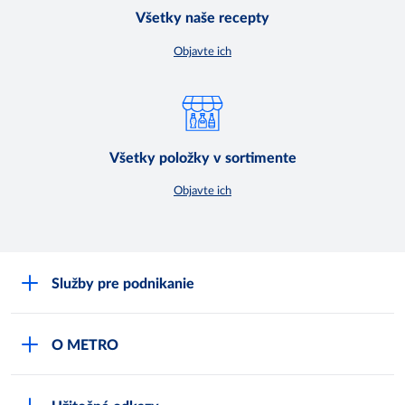
Všetky naše recepty
Objavte ich
Všetky položky v sortimente
Objavte ich
Služby pre podnikanie
Môj obchod
O METRO
Karty bezpečnostných údajov
Čo je METRO
METRO platobná karta