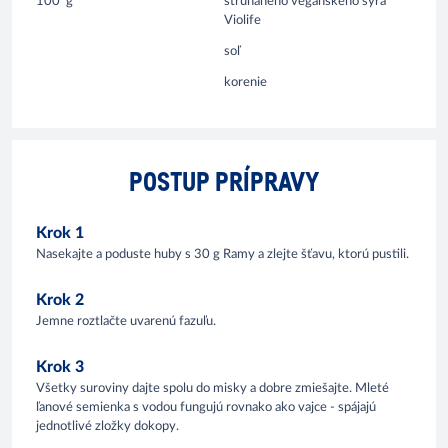
100
g
strúhaného vegánskeho syra
Violife
soľ
korenie
POSTUP PRÍPRAVY
Krok 1
Nasekajte a poduste huby s 30 g Ramy a zlejte šťavu, ktorú pustili.
Krok 2
Jemne roztlačte uvarenú fazuľu.
Krok 3
Všetky suroviny dajte spolu do misky a dobre zmiešajte. Mleté
ľanové semienka s vodou fungujú rovnako ako vajce - spájajú
jednotlivé zložky dokopy.