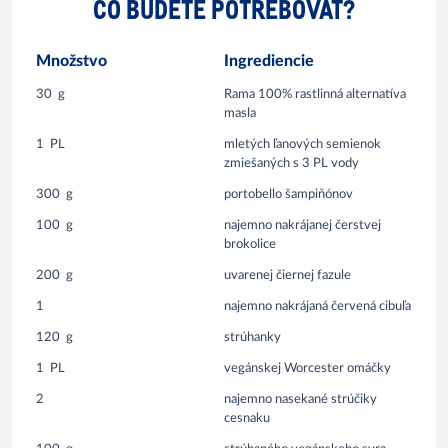
ČO BUDETE POTREBOVAŤ?
Množstvo
Ingrediencie
30
g
Rama 100% rastlinná alternatíva
masla
1
PL
mletých ľanových semienok
zmiešaných s 3 PL vody
300
g
portobello šampiňónov
100
g
najemno nakrájanej čerstvej
brokolice
200
g
uvarenej čiernej fazule
1
najemno nakrájaná červená cibuľa
120
g
strúhanky
1
PL
vegánskej Worcester omáčky
2
najemno nasekané strúčiky
cesnaku