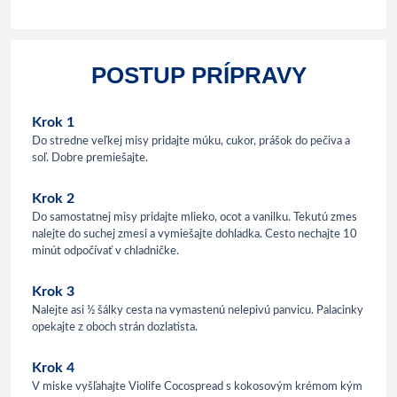
POSTUP PRÍPRAVY
Krok 1
Do stredne veľkej misy pridajte múku, cukor, prášok do pečiva a
soľ. Dobre premiešajte.
Krok 2
Do samostatnej misy pridajte mlieko, ocot a vanilku. Tekutú zmes
nalejte do suchej zmesi a vymiešajte dohladka. Cesto nechajte 10
minút odpočívať v chladničke.
Krok 3
Nalejte asi ½ šálky cesta na vymastenú nelepivú panvicu. Palacinky
opekajte z oboch strán dozlatista.
Krok 4
V miske vyšľahajte Violife Cocospread s kokosovým krémom kým