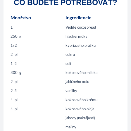
ČO BUDETE POTREBOVAŤ?
Množstvo
Ingrediencie
1
Violife cocospread
250
g
hladkej múky
1/2
kypriaceho prášku
2
pl
cukru
1
čl
soli
300
g
kokosového mlieka
2
pl
jablčného octu
2
čl
vanilky
4
pl
kokosového krému
4
pl
kokosového oleja
jahody (nakrájané)
maliny