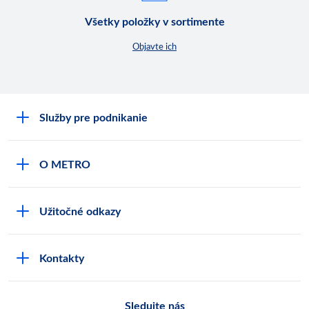
Všetky položky v sortimente
Objavte ich
Služby pre podnikanie
Môj obchod
O METRO
Karty bezpečnostných údajov
Čo je METRO
METRO platobná karta
Užitočné odkazy
Kariéra
Privátne značky
Bonusový program
Kvalita
Track & trace
Kontakty
Licencia na predaj liehu
Pre dodávateľov
Protrace
Najčastejšie otázky
Pre novinárov
Compliance
Sledujte nás