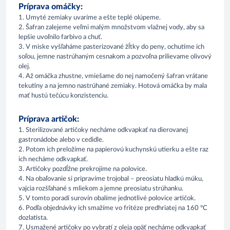
Príprava omáčky:
1. Umyté zemiaky uvaríme a ešte teplé olúpeme.
2. Šafran zalejeme veľmi malým množstvom vlažnej vody, aby sa
lepšie uvoľnilo farbivo a chuť.
3. V miske vyšľaháme pasterizované žĺtky do peny, ochutíme ich
soľou, jemne nastrúhaným cesnakom a pozvoľna prilievame olivový
olej.
4. Až omáčka zhustne, vmiešame do nej namočený šafran vrátane
tekutiny a na jemno nastrúhané zemiaky. Hotová omáčka by mala
mať hustú tečúcu konzistenciu.
Príprava artičok:
1. Sterilizované artičoky necháme odkvapkať na dierovanej
gastronádobe alebo v cedidle.
2. Potom ich preložíme na papierovú kuchynskú utierku a ešte raz
ich necháme odkvapkať.
3. Artičoky pozdĺžne prekrojíme na polovice.
4. Na obaľovanie si pripravíme trojobal – preosiatu hladkú múku,
vajcia rozšľahané s mliekom a jemne preosiatu strúhanku.
5. V tomto poradí surovín obalíme jednotlivé polovice artičok.
6. Podľa objednávky ich smažíme vo fritéze predhriatej na 160 °C
dozlatista.
7. Usmažené artičoky po vybratí z oleja opäť necháme odkvapkať