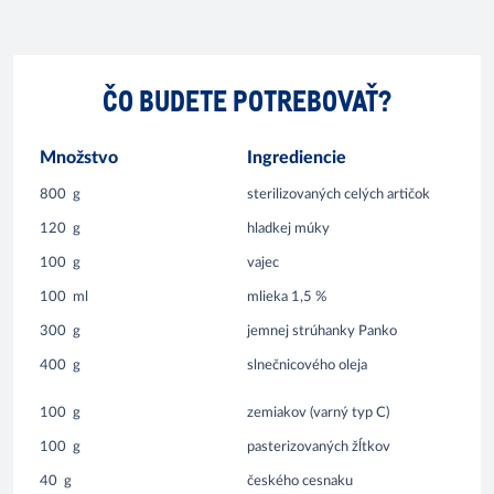
ČO BUDETE POTREBOVAŤ?
Množstvo
Ingrediencie
800
g
sterilizovaných celých artičok
120
g
hladkej múky
100
g
vajec
100
ml
mlieka 1,5 %
300
g
jemnej strúhanky Panko
400
g
slnečnicového oleja
100
g
zemiakov (varný typ C)
100
g
pasterizovaných žĺtkov
40
g
českého cesnaku