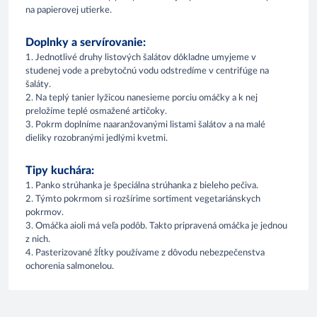
na papierovej utierke.
Doplnky a servírovanie:
1. Jednotlivé druhy listových šalátov dôkladne umyjeme v
studenej vode a prebytočnú vodu odstredíme v centrifúge na
šaláty.
2. Na teplý tanier lyžicou nanesieme porciu omáčky a k nej
preložíme teplé osmažené artičoky.
3. Pokrm doplníme naaranžovanými listami šalátov a na malé
dieliky rozobranými jedlými kvetmi.
Tipy kuchára:
1. Panko strúhanka je špeciálna strúhanka z bieleho pečiva.
2. Týmto pokrmom si rozšírime sortiment vegetariánskych
pokrmov.
3. Omáčka aioli má veľa podôb. Takto pripravená omáčka je jednou
z nich.
4. Pasterizované žĺtky používame z dôvodu nebezpečenstva
ochorenia salmonelou.