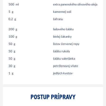
500
ml
extra panenského olivového oleja
5
g
kamennej soli
0,2
g
šafranu
200
g
ľadového šalátu
100
g
bielej čakanky
50
g
listov červenej repy
50
g
šalátu rukoly
50
g
šalátu valeriánka
30
g
petržlenovej vňate
1
g
jedlých kvetov
POSTUP PRÍPRAVY