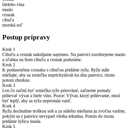
bieleho vina
maslo
cesnak
cibuľa
morská soľ
Postup prípravy
Krok 1
Cibuľu a cesnak nakrájame najemno. Na panvici rozohrejeme maslo
a zľahka na ňom cibuľu a cesnak podusíme.
Krok 2
K podusenému cesnaku s cibuľou pridáme ryžu. Ryžu stále
miešajte, aby sa zrniečka neprichytávali ku dnu panvice, rizoto
potom zhorkne.
Krok 3
Len čo začnú byť zrniečka ryže priesvitné, začneme pomaly
prilievať vývar a biele víno. Pozor: Vývar, ktorý prilievame, musí
byť teplý, aby sa ryža neprestala variť.
Kork 4
Ryžu dochutíme troškou soli a za stáleho miešania ju zvoľna varíme,
pokým sa z panvice nevyparí všetka tekutina. Potom do rizota
pridáme lyžicu masla.
Krok 5