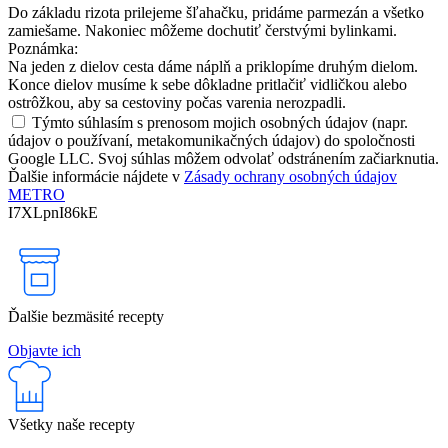
Do základu rizota prilejeme šľahačku, pridáme parmezán a všetko
zamiešame. Nakoniec môžeme dochutiť čerstvými bylinkami.
Poznámka:
Na jeden z dielov cesta dáme náplň a priklopíme druhým dielom.
Konce dielov musíme k sebe dôkladne pritlačiť vidličkou alebo
ostrôžkou, aby sa cestoviny počas varenia nerozpadli.
Týmto súhlasím s prenosom mojich osobných údajov (napr.
údajov o používaní, metakomunikačných údajov) do spoločnosti
Google LLC. Svoj súhlas môžem odvolať odstránením začiarknutia.
Ďalšie informácie nájdete v
Zásady ochrany osobných údajov
METRO
I7XLpnI86kE
Ďalšie bezmäsité recepty
Objavte ich
Všetky naše recepty