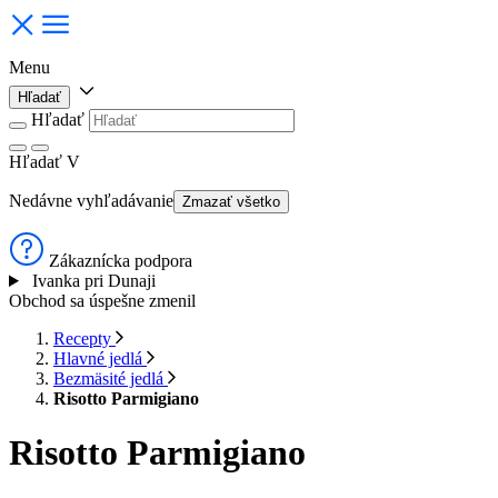
Menu
Hľadať
Hľadať
Hľadať
V
Nedávne vyhľadávanie
Zmazať všetko
Zákaznícka podpora
Ivanka pri Dunaji
Obchod sa úspešne zmenil
Recepty
Hlavné jedlá
Bezmäsité jedlá
Risotto Parmigiano
Risotto Parmigiano