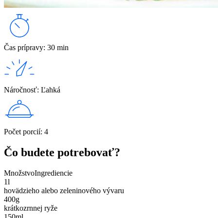
Čas prípravy
:
30 min
Náročnosť
:
Ľahká
Počet porcií
:
4
Čo budete potrebovať?
Množstvo
Ingrediencie
1
l
hovädzieho alebo zeleninového vývaru
400
g
krátkozrnnej ryže
150
ml