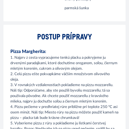
parmská šunka
POSTUP PRÍPRAVY
Pizza Margherita:
1. Najprv z cesta vypracujeme tenkú placku a pokryjeme ju
drvenými paradajkami, ktoré dochutíme oreganom, soľou, čiernym
mletým korením, cukrom a olivovým olejom.
2. Celú pizzu ešte pokvapkáme väčším množstvom olivového
oleja.
3. V rovnakých vzdialenostiach pokladieme na pizzu mozzarellu.
Náš tip: Odporúčame, aby ste použili byvoliu mozzarellu; tá sa
používala pôvodne. Ak chcete použiť mozzarellu z kravského
mlieka, najprv ju dochuťte soľou a čiernym mletým korením.
4. Pizzu pečieme v predhriatej rúre približne pri teplote 250 °C asi
osem minút. Náš tip: Miesto rúry na pizzu môžete použiť kameň na
pizzu – placka tak bude krásne chrumkavá!
5. Vyberieme pizzu z rúry a pokladieme ju lístkami čerstvej
bazalky. Pozor: Nedávajte ich na pizzu pred pečením, spálili by sa