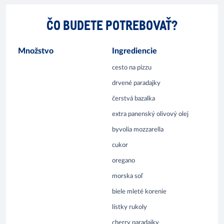
ČO BUDETE POTREBOVAŤ?
Množstvo
Ingrediencie
cesto na pizzu
drvené paradajky
čerstvá bazalka
extra panenský olivový olej
byvolia mozzarella
cukor
oregano
morska soľ
biele mleté korenie
lístky rukoly
cherry paradajky