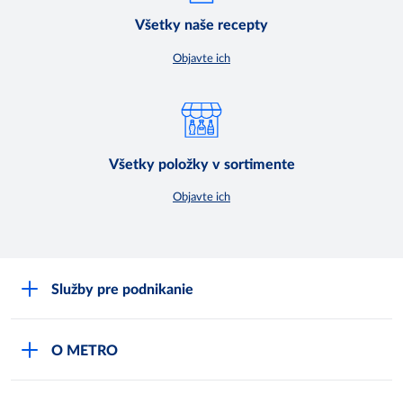
Všetky naše recepty
Objavte ich
Všetky položky v sortimente
Objavte ich
Služby pre podnikanie
Môj obchod
O METRO
Karty bezpečnostných údajov
Čo je METRO
METRO platobná karta