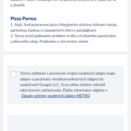
a zhorkli.
Pizza Parma:
1. Stačí, keď pripravenú pizzu Margheritu oživíme lístkami rukoly,
parmskou šunkou a rozpolenými cherry paradajkami.
2. Tesne pred podávaním pridáme trošku strúhaného parmezánu
a olivového oleja. Podávame s červeným vínom.
Týmto súhlasím s prenosom mojich osobných údajov (napr.
údajov o používaní, metakomunikačných údajov) do
spoločnosti Google LLC. Svoj súhlas môžem odvolať
odstránením začiarknutia. Ďalšie informácie nájdete v
Zásady ochrany osobných údajov METRO