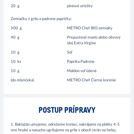
20
g
piniové oriešky
Zemiačky z grilu a padrone papričky:
500
g
METRO Chef BIO zemiaky
40
g
Prepustené maslo alebo olivový
olej Extra Virgine
10
g
Soľ
10
ks
Paprika Padrone
10
g
Maldon soľ údená
(do mlynčeka)
METRO Chef Čierne korenie
POSTUP PRÍPRAVY
1. Baklažán umyjeme, odrežeme koniec, nakrájame na plátky 4-5
mm hrubé a nasucho ugrilujeme na grile z oboch strán na farbu.