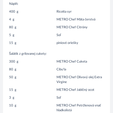
Náplň:
400
g
Ricotta syr
4
g
METRO Chef Mäta čerstvá
80
g
METRO Chef Citróny
5
g
Soľ
15
g
piniové oriešky
Šalátik z grilovanej cukety:
300
g
METRO Chef Cuketa
80
g
Cibu'la
50
g
METRO Chef Olivový olej Extra
Virgine
15
g
METRO Chef Jablčný ocot
3
g
Soľ
10
g
METRO Chef Petržlenová vnať
hladkolistá