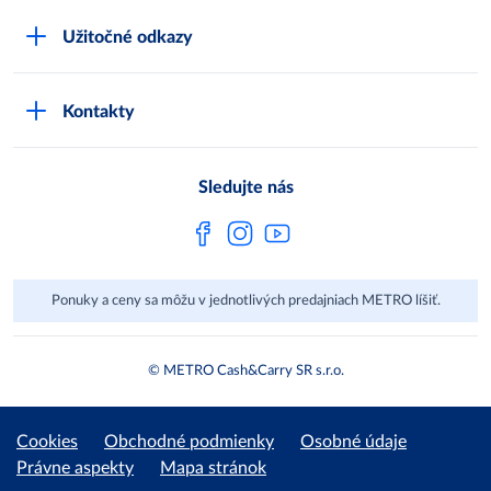
Čo je METRO
METRO platobná karta
Užitočné odkazy
Kariéra
Privátne značky
Bonusový program
Kvalita
Track & trace
Kontakty
Licencia na predaj liehu
Pre dodávateľov
Protrace
Najčastejšie otázky
Pre novinárov
Compliance
Sledujte nás
Spoločenská zodpovednosť
Metro AG
Ponuky a ceny sa môžu v jednotlivých predajniach METRO líšiť.
© METRO Cash&Carry SR s.r.o.
Cookies
Obchodné podmienky
Osobné údaje
Právne aspekty
Mapa stránok