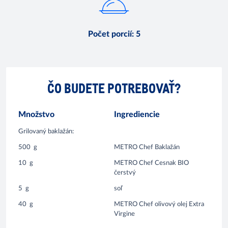
Počet porcií
:
5
ČO BUDETE POTREBOVAŤ?
Množstvo
Ingrediencie
Grilovaný baklažán:
500
g
METRO Chef Baklažán
10
g
METRO Chef Cesnak BIO
čerstvý
5
g
soľ
40
g
METRO Chef olivový olej Extra
Virgine