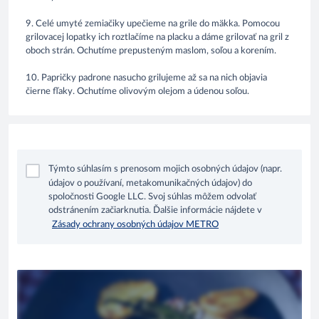
9. Celé umyté zemiačiky upečieme na grile do mäkka. Pomocou
grilovacej lopatky ich roztlačíme na placku a dáme grilovať na gril z
oboch strán. Ochutíme prepusteným maslom, soľou a korením.
10. Papričky padrone nasucho grilujeme až sa na nich objavia
čierne fľaky. Ochutíme olivovým olejom a údenou soľou.
Týmto súhlasím s prenosom mojich osobných údajov (napr.
údajov o používaní, metakomunikačných údajov) do
spoločnosti Google LLC. Svoj súhlas môžem odvolať
odstránením začiarknutia. Ďalšie informácie nájdete v
Zásady ochrany osobných údajov METRO