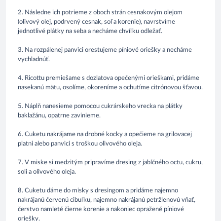
2. Následne ich potrieme z oboch strán cesnakovým olejom
(olivový olej, podrvený cesnak, soľ a korenie), navrstvíme
jednotlivé plátky na seba a necháme chvíľku odležať.
3. Na rozpálenej panvici orestujeme píniové oriešky a necháme
vychladnúť.
4. Ricottu premiešame s dozlatova opečenými orieškami, pridáme
nasekanú mätu, osolíme, okoreníme a ochutíme citrónovou šťavou.
5. Náplň nanesieme pomocou cukrárskeho vrecka na plátky
baklažánu, opatrne zavinieme.
6. Cuketu nakrájame na drobné kocky a opečieme na grilovacej
platni alebo panvici s troškou olivového oleja.
7. V miske si medzitým pripravíme dresing z jablčného octu, cukru,
soli a olivového oleja.
8. Cuketu dáme do misky s dresingom a pridáme najemno
nakrájanú červenú cibuľku, najemno nakrájanú petržlenovú vňať,
čerstvo namleté čierne korenie a nakoniec opražené píniové
oriešky.