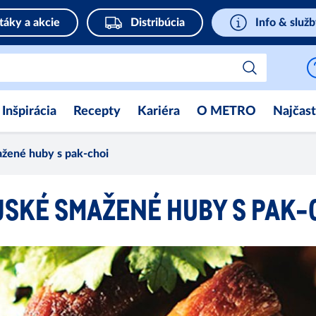
táky a akcie
Distribúcia
Info & služ
Inšpirácia
Recepty
Kariéra
O METRO
Najčast
ažené huby s pak-choi
JSKÉ SMAŽENÉ HUBY S PAK-