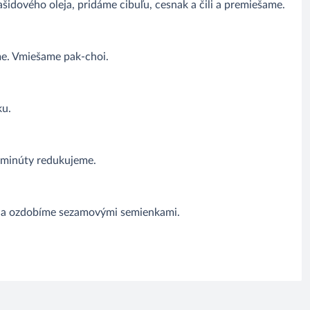
idového oleja, pridáme cibuľu, cesnak a čili a premiešame.
e. Vmiešame pak-choi.
ku.
3 minúty redukujeme.
 a ozdobíme sezamovými semienkami.