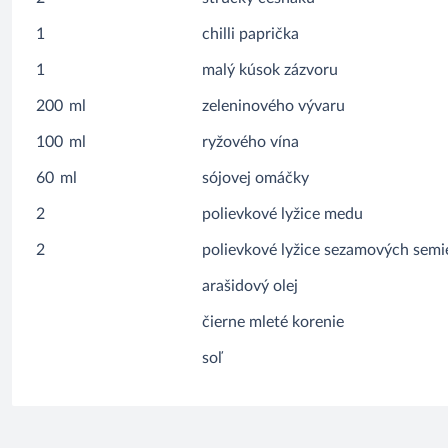
1
chilli paprička
1
malý kúsok zázvoru
200
ml
zeleninového vývaru
100
ml
ryžového vína
60
ml
sójovej omáčky
2
polievkové lyžice medu
2
polievkové lyžice sezamových sem
arašidový olej
čierne mleté korenie
soľ