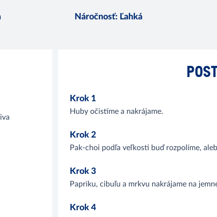
n
Náročnosť
:
Ľahká
POST
Krok 1
Huby očistíme a nakrájame.
liva
Krok 2
Pak-choi podľa veľkosti buď rozpolíme, aleb
Krok 3
Papriku, cibuľu a mrkvu nakrájame na jemné
Krok 4