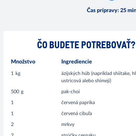
Čas prípravy
:
25 mi
ČO BUDETE POTREBOVAŤ?
Množstvo
Ingrediencie
1
kg
ázijských húb (napríklad shiitake, h
ustricová alebo shimeji)
500
g
pak-choi
1
červená paprika
1
červená cibuľa
2
mrkvy
2
strúčky cesnaku