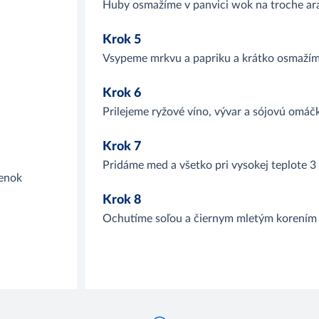
Huby osmažíme v panvici wok na troche araš
Krok 5
Vsypeme mrkvu a papriku a krátko osmažím
Krok 6
Prilejeme ryžové víno, vývar a sójovú omáč
Krok 7
Pridáme med a všetko pri vysokej teplote 
ienok
Krok 8
Ochutíme soľou a čiernym mletým korením