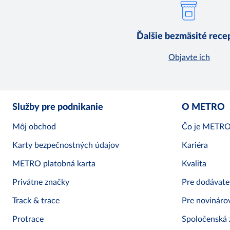
Ďalšie bezmäsité rece
Objavte ich
Služby pre podnikanie
O METRO
Môj obchod
Čo je METR
Karty bezpečnostných údajov
Kariéra
METRO platobná karta
Kvalita
Privátne značky
Pre dodávate
Track & trace
Pre novináro
Protrace
Spoločenská