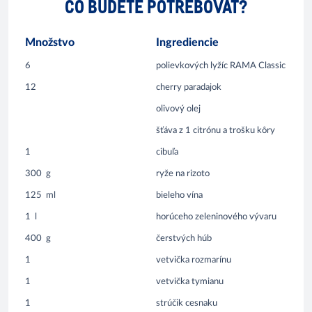
ČO BUDETE POTREBOVAŤ?
Množstvo
Ingrediencie
6
polievkových lyžíc RAMA Classic
12
cherry paradajok
olivový olej
šťáva z 1 citrónu a trošku kôry
1
cibuľa
300
g
ryže na rizoto
125
ml
bieleho vína
1
l
horúceho zeleninového vývaru
400
g
čerstvých húb
1
vetvička rozmarínu
1
vetvička tymianu
1
strúčik cesnaku