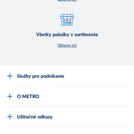
Všetky položky v sortimente
Objavte ich
Služby pre podnikanie
Môj obchod
O METRO
Karty bezpečnostných údajov
Čo je METRO
METRO platobná karta
Užitočné odkazy
Kariéra
Privátne značky
Bonusový program
Kvalita