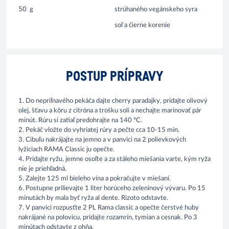
50
g
strúhaného vegánskeho syra
soľ a čierne korenie
POSTUP PRÍPRAVY
1. Do nepriľnavého pekáča dajte cherry paradajky, pridajte olivový
olej, šťavu a kôru z citróna a trošku soli a nechajte marinovať pár
minút. Rúru si zatiaľ predohrajte na 140 °C.
2. Pekáč vložte do vyhriatej rúry a pečte cca 10-15 min.
3. Cibuľu nakrájajte na jemno a v panvici na 2 polievkových
lyžiciach RAMA Classic ju opečte.
4. Pridajte ryžu, jemne osoľte a za stáleho miešania varte, kým ryža
nie je priehľadná.
5. Zalejte 125 ml bieleho vína a pokračujte v miešaní.
6. Postupne prilievajte 1 liter horúceho zeleninový vývaru. Po 15
minutách by mala byť ryža al dente. Rizoto odstavte.
7. V panvici rozpusťte 2 PL Rama classic a opečte čerstvé huby
nakrájané na polovicu, pridajte rozamrín, tymian a cesnak. Po 3
minútach odstavte z ohňa.