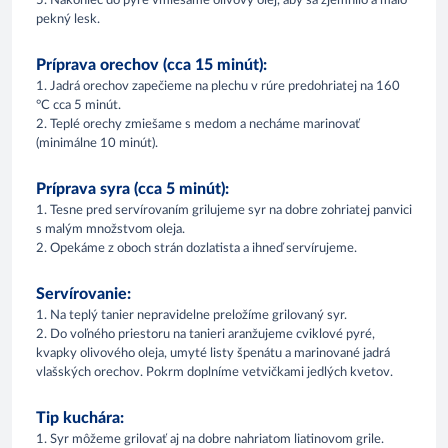
5. Nakoniec do pyré vmiešame olivový olej, aby sa zjemnilo a malo
pekný lesk.
Príprava orechov (cca 15 minút):
1. Jadrá orechov zapečieme na plechu v rúre predohriatej na 160
°C cca 5 minút.
2. Teplé orechy zmiešame s medom a necháme marinovať
(minimálne 10 minút).
Príprava syra (cca 5 minút):
1. Tesne pred servírovaním grilujeme syr na dobre zohriatej panvici
s malým množstvom oleja.
2. Opekáme z oboch strán dozlatista a ihneď servírujeme.
Servírovanie:
1. Na teplý tanier nepravidelne preložíme grilovaný syr.
2. Do voľného priestoru na tanieri aranžujeme cviklové pyré,
kvapky olivového oleja, umyté listy špenátu a marinované jadrá
vlašských orechov. Pokrm doplníme vetvičkami jedlých kvetov.
Tip kuchára:
1. Syr môžeme grilovať aj na dobre nahriatom liatinovom grile.