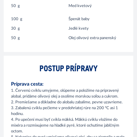
50
g
Med kvetový
100
g
Špenát baby
30
g
Jedlé kvety
50
g
Olej olivový extra panenský
POSTUP PRÍPRAVY
Príprava cesta:
1. Červenú cviklu umyjeme, olúpeme a položíme na pripravený
alobal, pridáme olivový olej a osolíme morskou soľou a cukrom.
2. Premiešame a dôkladne do alobalu zabalíme, pevne uzavrieme.
3. Zabalenú cviklu pečieme v predohriatej rúre na 200 °C asi 1
hodinu.
4. Po upečení musí byť cvikla mäkká. Mäkkú cviklu vložíme do
mixéra a rozmixujeme na hladké pyré, ktoré ochutíme jablčným
octom.