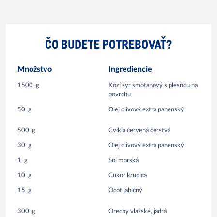
ČO BUDETE POTREBOVAŤ?
Množstvo
Ingrediencie
1500
g
Kozí syr smotanový s plesňou na
povrchu
50
g
Olej olivový extra panenský
500
g
Cvikla červená čerstvá
30
g
Olej olivový extra panenský
1
g
Soľ morská
10
g
Cukor krupica
15
g
Ocot jablčný
300
g
Orechy vlašské, jadrá