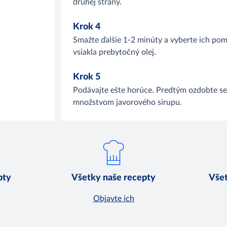
druhej strany.
Krok 4
Smažte ďalšie 1-2 minúty a vyberte ich pom
vsiakla prebytočný olej.
Krok 5
Podávajte ešte horúce. Predtým ozdobte s
množstvom javorového sirupu.
pty
Všetky naše recepty
Všet
Objavte ich