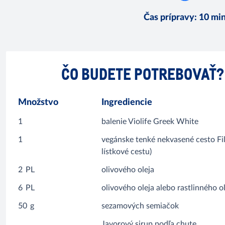
Čas prípravy
:
10 mi
ČO BUDETE POTREBOVAŤ?
Množstvo
Ingrediencie
1
balenie Violife Greek White
1
vegánske tenké nekvasené cesto Fi
lístkové cestu)
2
PL
olivového oleja
6
PL
olivového oleja alebo rastlinného o
50
g
sezamových semiačok
Javorový sirup podľa chute