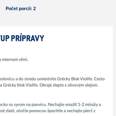
Počet porcií
:
2
UP PRÍPRAVY
na miernom ohni.
 polovicu a do stredu umiestnite Grécky Blok Violife. Cesto
a Grécky blok Violife. Okraje zlepte s olivovým olejom.
vrecko so syrom na panvicu. Nechajte smažiť 1-2 minúty a
né zlaté, otočte pomocou špachtle a nechajte piecť z