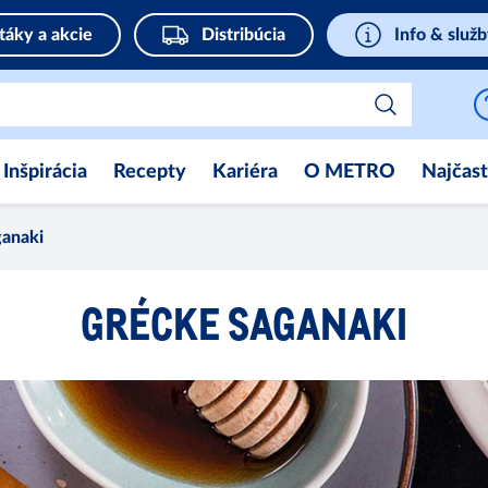
táky a akcie
Distribúcia
Info & služ
Inšpirácia
Recepty
Kariéra
O METRO
Najčast
anaki
GRÉCKE SAGANAKI