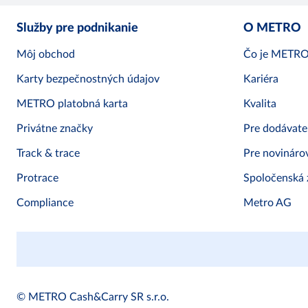
Služby pre podnikanie
O METRO
Môj obchod
Čo je METR
Karty bezpečnostných údajov
Kariéra
METRO platobná karta
Kvalita
Privátne značky
Pre dodávate
Track & trace
Pre novináro
Protrace
Spoločenská
Compliance
Metro AG
© METRO Cash&Carry SR s.r.o.