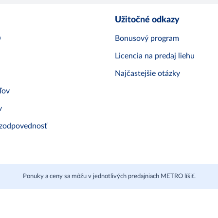
Užitočné odkazy
O
Bonusový program
Licencia na predaj liehu
Najčastejšie otázky
ľov
v
 zodpovednosť
Ponuky a ceny sa môžu v jednotlivých predajniach METRO líšiť.