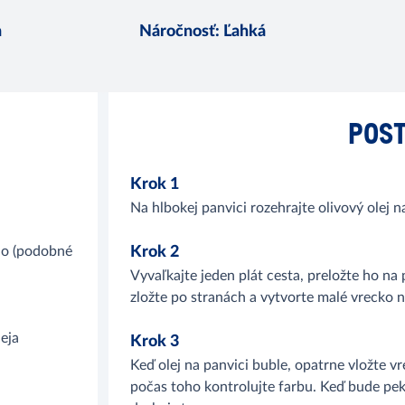
n
Náročnosť
:
Ľahká
POST
Krok 1
Na hlbokej panvici rozehrajte olivový olej 
lo (podobné
Krok 2
Vyvaľkajte jeden plát cesta, preložte ho na
zložte po stranách a vytvorte malé vrecko n
leja
Krok 3
Keď olej na panvici buble, opatrne vložte 
počas toho kontrolujte farbu. Keď bude pek