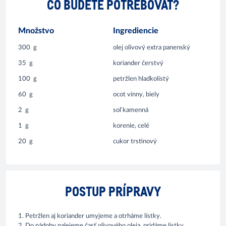
ČO BUDETE POTREBOVAŤ?
Množstvo
Ingrediencie
300
g
olej olivový extra panenský
35
g
koriander čerstvý
100
g
petržlen hladkolistý
60
g
ocot vínny, biely
2
g
soľ kamenná
1
g
korenie, celé
20
g
cukor trstinový
POSTUP PRÍPRAVY
1. Petržlen aj koriander umyjeme a otrháme lístky.
2. Do nádoby nalejeme časť olivového oleja, pridáme lístky