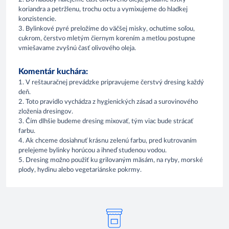
koriandra a petržlenu, trochu octu a vymixujeme do hladkej
konzistencie.
3. Bylinkové pyré preložíme do väčšej misky, ochutíme soľou,
cukrom, čerstvo mletým čiernym korením a metlou postupne
vmiešavame zvyšnú časť olivového oleja.
Komentár kuchára:
1. V reštauračnej prevádzke pripravujeme čerstvý dresing každý
deň.
2. Toto pravidlo vychádza z hygienických zásad a surovinového
zloženia dresingov.
3. Čím dlhšie budeme dresing mixovať, tým viac bude strácať
farbu.
4. Ak chceme dosiahnuť krásnu zelenú farbu, pred kutrovaním
prelejeme bylinky horúcou a ihneď studenou vodou.
5. Dresing možno použiť ku grilovaným mäsám, na ryby, morské
plody, hydinu alebo vegetariánske pokrmy.