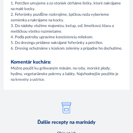
1. Petržlen umyjeme a zo stoniek otrháme lístky, ktoré nakrájame
na malé kocky.
2. Feferónky pozdĺžne rozkrojíme, špičkou noža vyberieme
semienka a nakrájame na kocky.
3. Do nádoby vložíme majonézu, kečup, soľ, limetkovú šťavu a
metličkou všetko rozmiešame.
4. Podľa potreby upravíme konzistenciu mliekom.
5. Do dresingu pridáme nakrájané feferónky a petržlen.
6. Dresing ochutnáme s kúskom zeleniny a prípadne ho dochutíme.
Komentár kuchára:
Možno použiť ku grilovaným mäsám, na ryby, morské plody,
hydinu, vegetariánske pokrmy a šaláty. Najvhodnejšie použitie je
na krevety a ustrice.
Ďalšie recepty na marinády