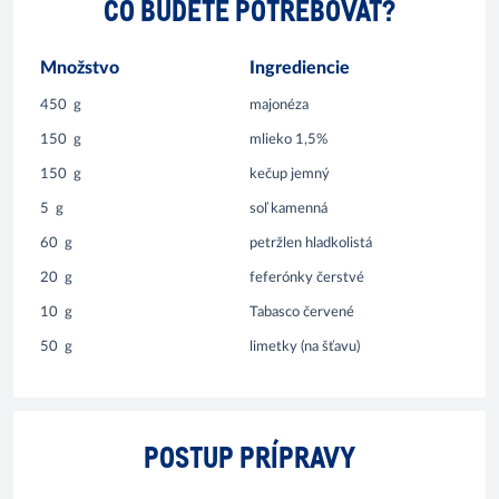
ČO BUDETE POTREBOVAŤ?
Množstvo
Ingrediencie
450
g
majonéza
150
g
mlieko 1,5%
150
g
kečup jemný
5
g
soľ kamenná
60
g
petržlen hladkolistá
20
g
feferónky čerstvé
10
g
Tabasco červené
50
g
limetky (na šťavu)
POSTUP PRÍPRAVY