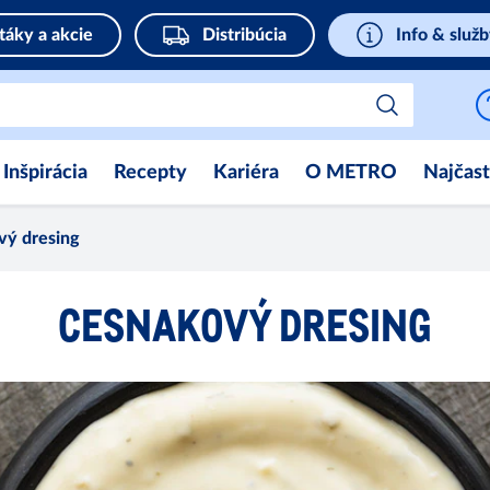
táky a akcie
Distribúcia
Info & služ
Inšpirácia
Recepty
Kariéra
O METRO
Najčast
vý dresing
CESNAKOVÝ DRESING