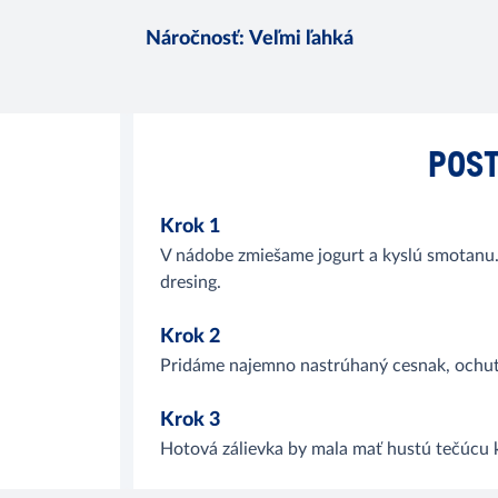
Náročnosť
:
Veľmi ľahká
POST
Krok 1
V nádobe zmiešame jogurt a kyslú smotanu.
dresing.
Krok 2
Pridáme najemno nastrúhaný cesnak, ochut
Krok 3
Hotová zálievka by mala mať hustú tečúcu 