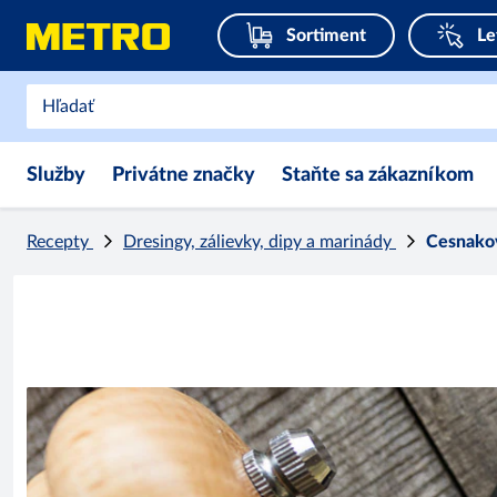
Sortiment
Le
Služby
Privátne značky
Staňte sa zákazníkom
Recepty
Dresingy, zálievky, dipy a marinády
Cesnako