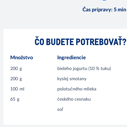
Čas prípravy
:
5 min
ČO BUDETE POTREBOVAŤ?
Množstvo
Ingrediencie
200
g
bieleho jogurtu (10 % tuku)
200
g
kyslej smotany
100
ml
polotučného mlieka
65
g
českého cesnaku
soľ