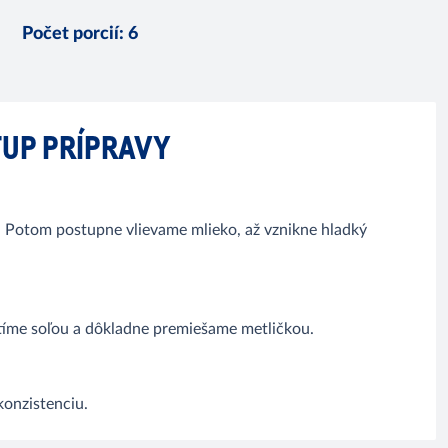
Počet porcií
:
6
UP PRÍPRAVY
 Potom postupne vlievame mlieko, až vznikne hladký
íme soľou a dôkladne premiešame metličkou.
konzistenciu.