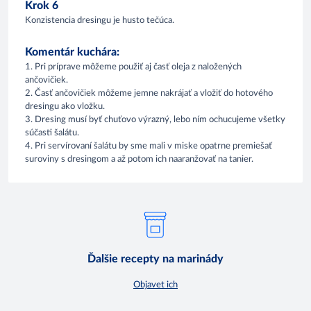
Krok 6
Konzistencia dresingu je husto tečúca.
Komentár kuchára:
1. Pri príprave môžeme použiť aj časť oleja z naložených
ančovičiek.
2. Časť ančovičiek môžeme jemne nakrájať a vložiť do hotového
dresingu ako vložku.
3. Dresing musí byť chuťovo výrazný, lebo ním ochucujeme všetky
súčasti šalátu.
4. Pri servírovaní šalátu by sme mali v miske opatrne premiešať
suroviny s dresingom a až potom ich naaranžovať na tanier.
Ďalšie recepty na marinády
Objavet ich