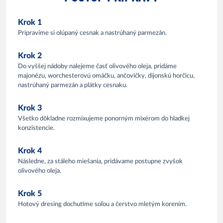
Krok 1
Pripravíme si olúpaný cesnak a nastrúhaný parmezán.
Krok 2
Do vyššej nádoby nalejeme časť olivového oleja, pridáme
majonézu, worchesterovú omáčku, ančovičky, dijonskú horčicu,
nastrúhaný parmezán a plátky cesnaku.
Krok 3
Všetko dôkladne rozmixujeme ponorným mixérom do hladkej
konzistencie.
Krok 4
Následne, za stáleho miešania, pridávame postupne zvyšok
olivového oleja.
Krok 5
Hotový dresing dochutíme soľou a čerstvo mletým korením.