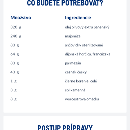
ČO BUDETE POTREBOVAŤ?
Množstvo
Ingrediencie
320
g
olej olivový extra panenský
240
g
majonéza
80
g
ančovičky sterilizované
64
g
dijonská horčica, francúzska
80
g
parmezán
40
g
cesnak český
1
g
čierne korenie, celé
3
g
soľ kamenná
8
g
worcestrová omáčka
POSTUP PRÍPRAVY