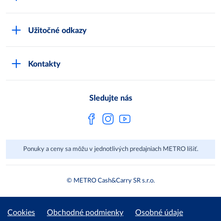
Karty bezpečnostných údajov
Čo je METRO
METRO platobná karta
Užitočné odkazy
Kariéra
Privátne značky
Bonusový program
Kvalita
Track & trace
Kontakty
Licencia na predaj liehu
Pre dodávateľov
Protrace
Najčastejšie otázky
Pre novinárov
Compliance
Sledujte nás
Spoločenská zodpovednosť
Metro AG
Ponuky a ceny sa môžu v jednotlivých predajniach METRO líšiť.
© METRO Cash&Carry SR s.r.o.
Cookies
Obchodné podmienky
Osobné údaje