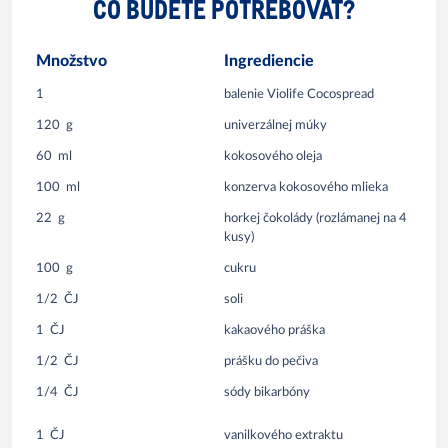
ČO BUDETE POTREBOVAŤ?
Množstvo
Ingrediencie
1
balenie Violife Cocospread
120
g
univerzálnej múky
60
ml
kokosového oleja
100
ml
konzerva kokosového mlieka
22
g
horkej čokolády (rozlámanej na 4
kusy)
100
g
cukru
1/2
ČJ
soli
1
ČJ
kakaového práška
1/2
ČJ
prášku do pečiva
1/4
ČJ
sódy bikarbóny
1
ČJ
vanilkového extraktu