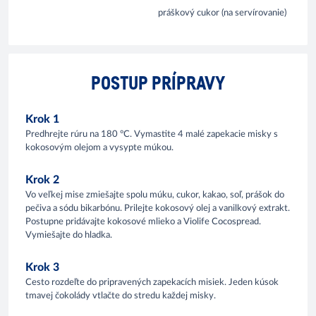
práškový cukor (na servírovanie)
POSTUP PRÍPRAVY
Krok 1
Predhrejte rúru na 180 °C. Vymastite 4 malé zapekacie misky s
kokosovým olejom a vysypte múkou.
Krok 2
Vo veľkej mise zmiešajte spolu múku, cukor, kakao, soľ, prášok do
pečiva a sódu bikarbónu. Prilejte kokosový olej a vanilkový extrakt.
Postupne pridávajte kokosové mlieko a Violife Cocospread.
Vymiešajte do hladka.
Krok 3
Cesto rozdeľte do pripravených zapekacích misiek. Jeden kúsok
tmavej čokolády vtlačte do stredu každej misky.