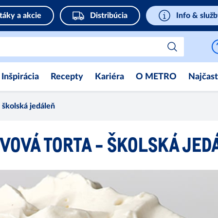
táky a akcie
Distribúcia
Info & služ
Inšpirácia
Recepty
Kariéra
O METRO
Najčast
kolská jedáleň
OVÁ TORTA - ŠKOLSKÁ JEDA