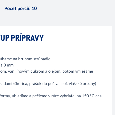
Počet porcií
:
10
UP PRÍPRAVY
rúhame na hrubom strúhadle.
ca 3 mm.
ukrom, vanilínovým cukrom a olejom, potom vmiešame
dami (škorica, prášok do pečiva, soľ, vlašské orechy)
formy, uhladíme a pečieme v rúre vyhriatej na 150 °C cca