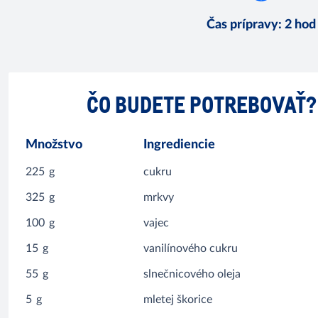
Čas prípravy
:
2 hod
ČO BUDETE POTREBOVAŤ?
Množstvo
Ingrediencie
225
g
cukru
325
g
mrkvy
100
g
vajec
15
g
vanilínového cukru
55
g
slnečnicového oleja
5
g
mletej škorice