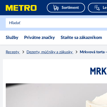
Sortiment
Le
Služby
Privátne značky
Staňte sa zákazníkom
Recepty
Dezerty, múčniky a zákusky
Mrkvová torta - š
MRKV