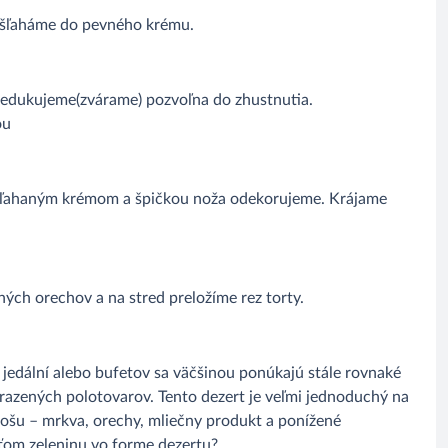
yšľaháme do pevného krému.
 redukujeme(zvárame) pozvoľna do zhustnutia.
ou
šľahaným krémom a špičkou noža odekorujeme. Krájame
ch orechov a na stred preložíme rez torty.
jedální alebo bufetov sa väčšinou ponúkajú stále rovnaké
 mrazených polotovarov. Tento dezert je veľmi jednoduchý na
šu – mrkva, orechy, mliečny produkt a ponížené
eťom zeleninu vo forme dezertu?