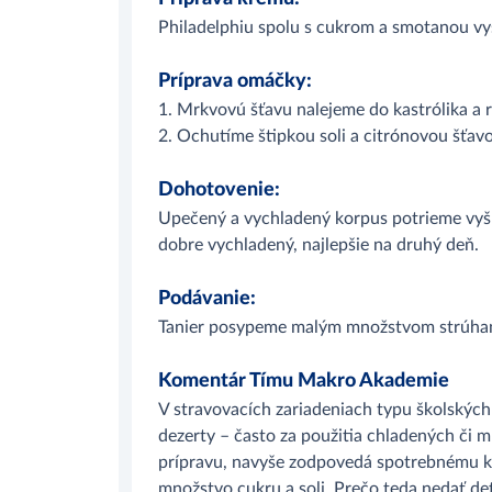
Philadelphiu spolu s cukrom a smotanou v
Príprava omáčky:
1. Mrkvovú šťavu nalejeme do kastrólika a
2. Ochutíme štipkou soli a citrónovou šťav
Dohotovenie:
Upečený a vychladený korpus potrieme vy
dobre vychladený, najlepšie na druhý deň.
Podávanie:
Tanier posypeme malým množstvom strúhaný
Komentár Tímu Makro Akademie
V stravovacích zariadeniach typu školských 
dezerty – často za použitia chladených či
prípravu, navyše zodpovedá spotrebnému ko
množstvo cukru a soli. Prečo teda nedať d