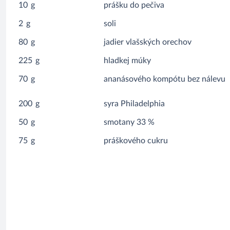
10
g
prášku do pečiva
2
g
soli
80
g
jadier vlašských orechov
225
g
hladkej múky
70
g
ananásového kompótu bez nálevu
200
g
syra Philadelphia
50
g
smotany 33 %
75
g
práškového cukru