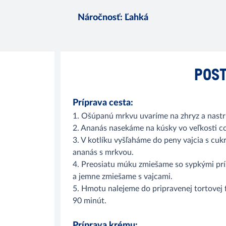
Náročnosť
:
Ľahká
POST
Príprava cesta:
1. Ošúpanú mrkvu uvaríme na zhryz a nast
2. Ananás nasekáme na kúsky vo veľkosti c
3. V kotlíku vyšľaháme do peny vajcia s c
ananás s mrkvou.
4. Preosiatu múku zmiešame so sypkými prísa
a jemne zmiešame s vajcami.
5. Hmotu nalejeme do pripravenej tortovej 
90 minút.
Príprava krému: