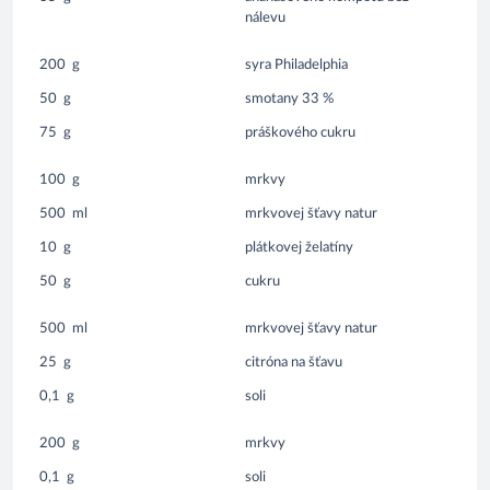
nálevu
200
g
syra Philadelphia
50
g
smotany 33 %
75
g
práškového cukru
100
g
mrkvy
500
ml
mrkvovej šťavy natur
10
g
plátkovej želatíny
50
g
cukru
500
ml
mrkvovej šťavy natur
25
g
citróna na šťavu
0,1
g
soli
200
g
mrkvy
0,1
g
soli