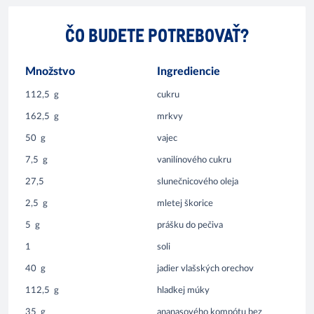
ČO BUDETE POTREBOVAŤ?
Množstvo
Ingrediencie
112,5
g
cukru
162,5
g
mrkvy
50
g
vajec
7,5
g
vanilínového cukru
27,5
slunečnicového oleja
2,5
g
mletej škorice
5
g
prášku do pečiva
1
soli
40
g
jadier vlašských orechov
112,5
g
hladkej múky
35
g
ananasového kompótu bez