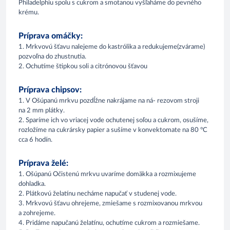
Philadelphiu spolu s cukrom a smotanou vyšľaháme do pevného
krému.
Príprava omáčky:
1. Mrkvovú šťavu nalejeme do kastrólika a redukujeme(zvárame)
pozvoľna do zhustnutia.
2. Ochutíme štipkou soli a citrónovou šťavou
Príprava chipsov:
1. V Ošúpanú mrkvu pozdĺžne nakrájame na ná- rezovom stroji
na 2 mm plátky.
2. Sparíme ich vo vriacej vode ochutenej soľou a cukrom, osušíme,
rozložíme na cukrársky papier a sušíme v konvektomate na 80 °C
cca 6 hodín.
Príprava želé:
1. Ošúpanú Očistenú mrkvu uvaríme domäkka a rozmixujeme
dohladka.
2. Plátkovú želatínu necháme napučať v studenej vode.
3. Mrkvovú šťavu ohrejeme, zmiešame s rozmixovanou mrkvou
a zohrejeme.
4. Pridáme napučanú želatínu, ochutíme cukrom a rozmiešame.