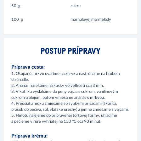
50
g
cukru
100
g
marhuľovej marmelády
POSTUP PRÍPRAVY
Príprava cesta:
1. Ošúpanú mrkvu uvaríme na zhryz a nastrúhame na hrubom
strúhadle.
2. Ananás nasekáme na kúsky vo veľkosti cca 3 mm.
3. V kotlíku vyšľaháme do peny vajcia s cukrom, vanilínovým
cukrom a olejom, potom vmiešame ananás s mrkvou.
4. Preosiatu múku zmiešame so sypkými prísadami (škorica,
prášok do pečiva, soľ, vlašské orechy) a jemne zmiešame s vajcami.
5. Hmotu nalejeme do pripravenej tortovej formy, uhladíme
a pečieme v rúre vyhriatej na 150 °C cca 90 minút.
Príprava krému: