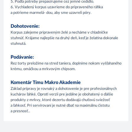
5. Podľa potreby prepasírujeme cez jemné cedidlo.
6. Vychladený korpus uzavrieme do pripraveného ráfika
a potrieme marmelá- dou, aby sme uzavreli póry.
Dohotovenie:
Korpus zalejeme pripraveným želé a necháme v chladničke
stuhnúť. Krájame najlepšie na druhý deň, keď je želatína dokonale
stuhnutá.
Podávanie:
Rez torty preložíme na stred taniera, doplníme nokom vyšľahaného
krému, omáčkou a mrkvovým chipsom.
Komentár Tímu Makro Akademie
Základ prípravy je rovnaký a dohotovenie je pre profesionálnych
kuchárov ľahké. Oproti verzii pre jedálne je obohatený o ďalšie
produkty z mrkvy, ktoré dezertu dodávajú chuťovú sviežosť
a ľahkosť. Pri servírovaní je nutné dbať na maximálnu čistotu
a presnosť..