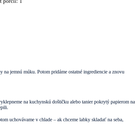
t porcií
:
1
y na jemnú múku. Potom pridáme ostatné ingrediencie a znovu
vyklepneme na kuchynskú doštičku alebo tanier pokrytý papierom na
pili.
tom uchovávame v chlade – ak chceme labky skladať na seba,