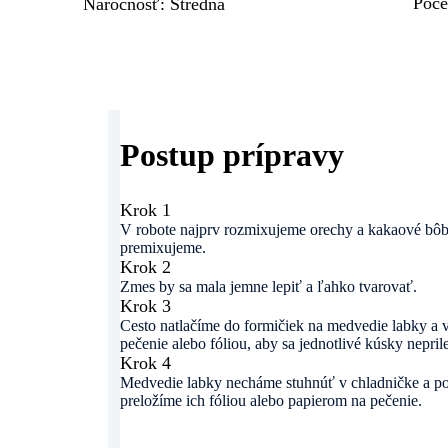
Poče
Náročnosť
:
Stredná
Postup prípravy
Krok 1
V robote najprv rozmixujeme orechy a kakaové bôb
premixujeme.
Krok 2
Zmes by sa mala jemne lepiť a ľahko tvarovať.
Krok 3
Cesto natlačíme do formičiek na medvedie labky a 
pečenie alebo fóliou, aby sa jednotlivé kúsky neprile
Krok 4
Medvedie labky necháme stuhnúť v chladničke a po
preložíme ich fóliou alebo papierom na pečenie.