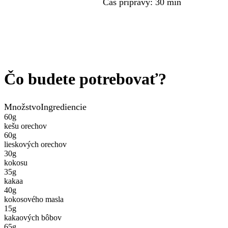
Čas prípravy
:
30 min
Čo budete potrebovať?
Množstvo
Ingrediencie
60
g
kešu orechov
60
g
lieskových orechov
30
g
kokosu
35
g
kakaa
40
g
kokosového masla
15
g
kakaových bôbov
65
g