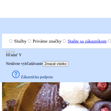
Menu
Hľadať
Služby
Privátne značky
Staňte sa zákazníkom
Hľadať
Hľadať
V
Recepty
Dezerty, múčniky a zákusky
Medvedie labky
Nedávne vyhľadávanie
Zmazať všetko
Medvedie labky
Zákaznícka podpora