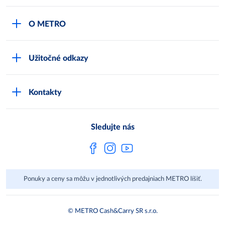
Môj obchod
O METRO
Karty bezpečnostných údajov
Čo je METRO
METRO platobná karta
Užitočné odkazy
Kariéra
Privátne značky
Bonusový program
Kvalita
Track & trace
Kontakty
Licencia na predaj liehu
Pre dodávateľov
Protrace
Najčastejšie otázky
Pre novinárov
Compliance
Sledujte nás
Spoločenská zodpovednosť
Metro AG
Ponuky a ceny sa môžu v jednotlivých predajniach METRO líšiť.
© METRO Cash&Carry SR s.r.o.