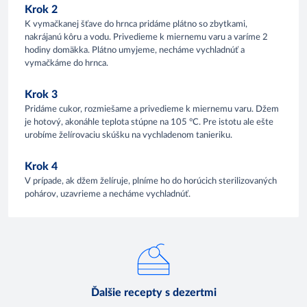
Krok 2
K vymačkanej šťave do hrnca pridáme plátno so zbytkami,
nakrájanú kôru a vodu. Privedieme k miernemu varu a varíme 2
hodiny domäkka. Plátno umyjeme, necháme vychladnúť a
vymačkáme do hrnca.
Krok 3
Pridáme cukor, rozmiešame a privedieme k miernemu varu. Džem
je hotový, akonáhle teplota stúpne na 105 °C. Pre istotu ale ešte
urobíme želírovaciu skúšku na vychladenom tanieriku.
Krok 4
V prípade, ak džem želíruje, plníme ho do horúcich sterilizovaných
pohárov, uzavrieme a necháme vychladnúť.
Ďalšie recepty s dezertmi