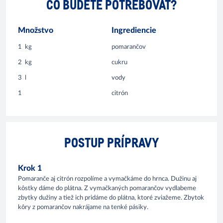
ČO BUDETE POTREBOVAŤ?
Množstvo
Ingrediencie
1
kg
pomarančov
2
kg
cukru
3
l
vody
1
citrón
POSTUP PRÍPRAVY
Krok 1
Pomaranče aj citrón rozpolíme a vymačkáme do hrnca. Dužinu aj
kôstky dáme do plátna. Z vymačkaných pomarančov vydlabeme
zbytky dužiny a tiež ich pridáme do plátna, ktoré zviažeme. Zbytok
kôry z pomarančov nakrájame na tenké pásiky.