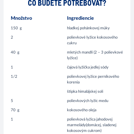
ČO BUDETE POTREBOVAŤ?
Množstvo
Ingrediencie
150
g
hladkej pohánkovej múky
2
polievkové lyžice kokosového
cukru
40
g
mletých mandlí (2 – 3 polievkové
lyžice)
1
čajová lyžička jedlej sódy
1/2
polievkovej lyžice perníkového
korenia
štipka himalájskej soli
5
polievkových lyžíc medu
70
g
kokosového oleja
1
polievková lyžica jahodovej
marmelády(domácej, sladenej
kokosovým cukrom)