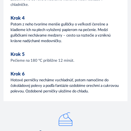
chladničke.
Krok 4
Potom z neho tvoríme menšie guľôčky o veľkosti čerešne a
kladieme ich na plech vyložený papierom na pečenie. Medzi
guľôčkami nechávame
medzery – cesto sa roztečie a vzniknú
krásne nadýchané medovníčky.
Krok 5
Pečieme na 180 °C približne 12 minút.
Krok 6
Hotové perníčky necháme vychladnúť, potom namočíme do
čokoládovej polevy a podľa fantázie ozdobíme orechmi a cukrovou
polevou. Ozdobené perníčky uložíme do chladu.