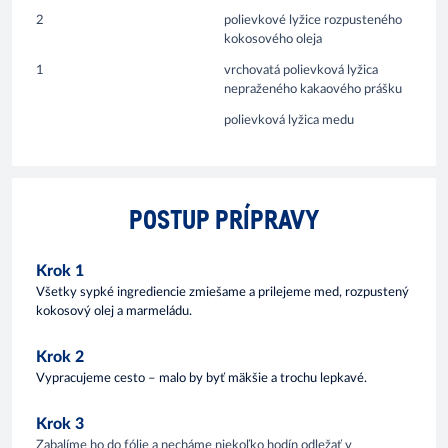
2
polievkové lyžice rozpusteného
kokosového oleja
1
vrchovatá polievková lyžica
nepraženého kakaového prášku
polievková lyžica medu
POSTUP PRÍPRAVY
Krok 1
Všetky sypké ingrediencie zmiešame a prilejeme med, rozpustený
kokosový olej a marmeládu.
Krok 2
Vypracujeme cesto – malo by byť mäkšie a trochu lepkavé.
Krok 3
Zabalíme ho do fólie a necháme niekoľko hodín odležať v