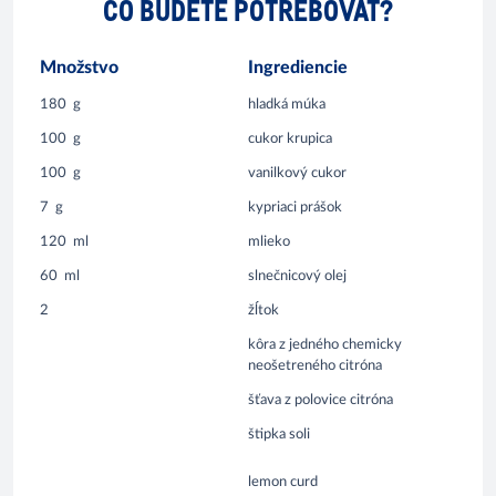
ČO BUDETE POTREBOVAŤ?
Množstvo
Ingrediencie
180
g
hladká múka
100
g
cukor krupica
100
g
vanilkový cukor
7
g
kypriaci prášok
120
ml
mlieko
60
ml
slnečnicový olej
2
žĺtok
kôra z jedného chemicky
neošetreného citróna
šťava z polovice citróna
štipka soli
lemon curd