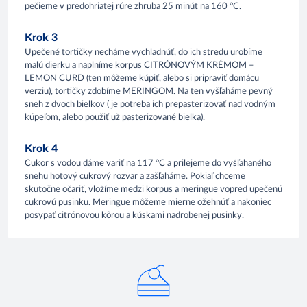
pečieme v predohriatej rúre zhruba 25 minút na 160 °C.
Krok 3
Upečené tortičky necháme vychladnúť, do ich stredu urobíme
malú dierku a naplníme korpus CITRÓNOVÝM KRÉMOM –
LEMON CURD (ten môžeme kúpiť, alebo si pripraviť domácu
verziu), tortičky zdobíme MERINGOM. Na ten vyšľaháme pevný
sneh z dvoch bielkov ( je potreba ich prepasterizovať nad vodným
kúpeľom, alebo použiť už pasterizované bielka).
Krok 4
Cukor s vodou dáme variť na 117 °C a prilejeme do vyšľahaného
snehu hotový cukrový rozvar a zašľaháme. Pokiaľ chceme
skutočne očariť, vložíme medzi korpus a meringue vopred upečenú
cukrovú pusinku. Meringue môžeme mierne ožehnúť a nakoniec
posypať citrónovou kôrou a kúskami nadrobenej pusinky.