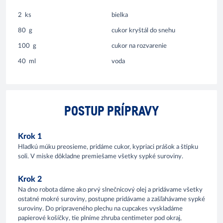
2
ks
bielka
80
g
cukor kryštál do snehu
100
g
cukor na rozvarenie
40
ml
voda
POSTUP PRÍPRAVY
Krok 1
Hladkú múku preosieme, pridáme cukor, kypriaci prášok a štipku
soli. V miske dôkladne premiešame všetky sypké suroviny.
Krok 2
Na dno robota dáme ako prvý slnečnicový olej a pridávame všetky
ostatné mokré suroviny, postupne pridávame a zašľahávame sypké
suroviny. Do pripraveného plechu na cupcakes vyskladáme
papierové košíčky, tie plníme zhruba centimeter pod okraj,