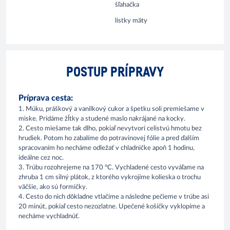
šľahačka
lístky mäty
POSTUP PRÍPRAVY
Príprava cesta:
1. Múku, práškový a vanilkový cukor a špetku soli premiešame v
miske. Pridáme žĺtky a studené maslo nakrájané na kocky.
2. Cesto miešame tak dlho, pokiaľ nevytvorí celistvú hmotu bez
hrudiek. Potom ho zabalíme do potravinovej fólie a pred ďalším
spracovaním ho necháme odležať v chladničke apoň 1 hodinu,
ideálne cez noc.
3. Trúbu rozohrejeme na 170 °C. Vychladené cesto vyváľame na
zhruba 1 cm silný plátok, z ktorého vykrojíme kolieska o trochu
väčšie, ako sú formičky.
4. Cesto do nich dôkladne vtlačíme a následne pečieme v trúbe asi
20 minút, pokiaľ cesto nezozlatne. Upečené košíčky vyklopíme a
necháme vychladnúť.