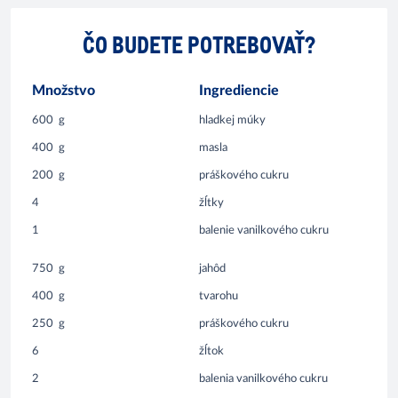
ČO BUDETE POTREBOVAŤ?
Množstvo
Ingrediencie
600
g
hladkej múky
400
g
masla
200
g
práškového cukru
4
žĺtky
1
balenie vanilkového cukru
750
g
jahôd
400
g
tvarohu
250
g
práškového cukru
6
žĺtok
2
balenia vanilkového cukru