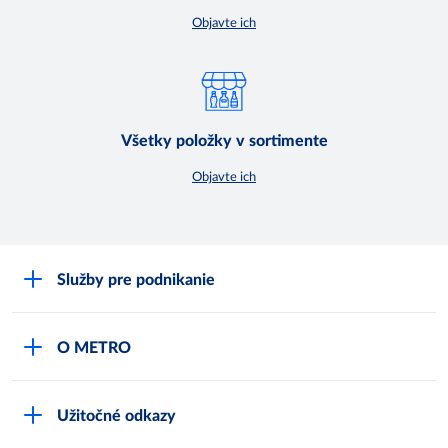
Objavte ich
Všetky položky v sortimente
Objavte ich
Služby pre podnikanie
Môj obchod
O METRO
Karty bezpečnostných údajov
Čo je METRO
METRO platobná karta
Užitočné odkazy
Kariéra
Privátne značky