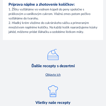
Príprava náplne a zhotovenie košíčkov:
1. Žĺtky vyšľaháme vo vodnom kúpeli do peny spoločne s
práškovým a vanilkovým cukrom. Vlažnú zmes potom pečlivo
vyšľaháme do tvarohu.
2. Hladký krém vložíme do cukrárskeho sáčku a primeraným
množstvom naplníme košíčky. Na každý košík naaranžujeme kúsky
jahôd, môžeme pridat šľahačku a ozdobíme lístkom mäty.
Ďalšie recepty s dezertmi
Objavte ich
Všetky naše recepty