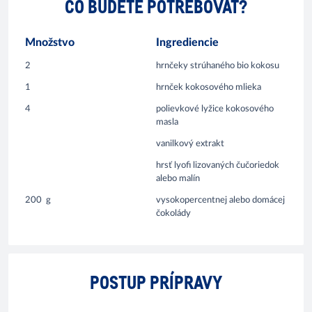
ČO BUDETE POTREBOVAŤ?
Množstvo
Ingrediencie
2
hrnčeky strúhaného bio kokosu
1
hrnček kokosového mlieka
4
polievkové lyžice kokosového
masla
vanilkový extrakt
hrsť lyofi lizovaných čučoriedok
alebo malín
200
g
vysokopercentnej alebo domácej
čokolády
POSTUP PRÍPRAVY