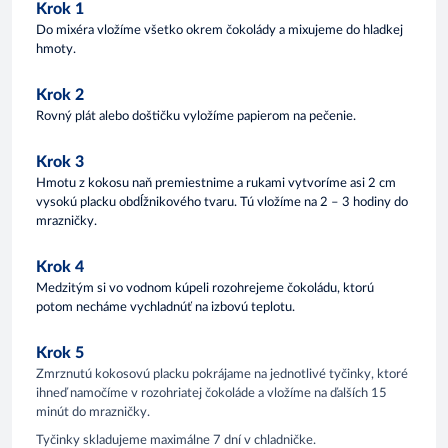
Krok 1
Do mixéra vložíme všetko okrem čokolády a mixujeme do hladkej
hmoty.
Krok 2
Rovný plát alebo doštičku vyložíme papierom na pečenie.
Krok 3
Hmotu z kokosu naň premiestnime a rukami vytvoríme asi 2 cm
vysokú placku obdĺžnikového tvaru.
Tú vložíme na 2 – 3 hodiny do
mrazničky.
Krok 4
Medzitým si vo vodnom kúpeli rozohrejeme čokoládu, ktorú
potom necháme vychladnúť na izbovú teplotu.
Krok 5
Zmrznutú kokosovú placku pokrájame na jednotlivé tyčinky, ktoré
ihneď namočíme v rozohriatej čokoláde a vložíme na ďalších 15
minút do mrazničky.
Tyčinky skladujeme maximálne 7 dní v chladničke.