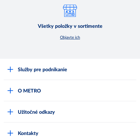
Všetky položky v sortimente
Objavte ich
Služby pre podnikanie
Môj obchod
O METRO
Karty bezpečnostných údajov
Čo je METRO
METRO platobná karta
Užitočné odkazy
Kariéra
Privátne značky
Bonusový program
Kvalita
Track & trace
Kontakty
Licencia na predaj liehu