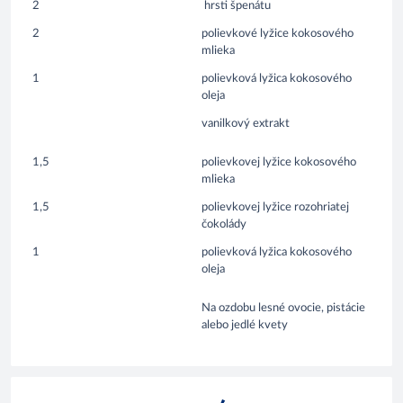
2
hrsti špenátu
2
polievkové lyžice kokosového
mlieka
1
polievková lyžica kokosového
oleja
vanilkový extrakt
1,5
polievkovej lyžice kokosového
mlieka
1,5
polievkovej lyžice rozohriatej
čokolády
1
polievková lyžica kokosového
oleja
Na ozdobu lesné ovocie, pistácie
alebo jedlé kvety