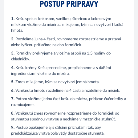
POSTUP PRÍPRAVY
1.
Kešu spolu s kokosom, vanilkou, škoricou a kokosovým
mliekom vložíme do mixéra a mixujeme, kým sa nevytvorí hladká
hmota.
2.
Rozdelíme ju na 4 časti, rovnomerne rozprestrieme a prstami
alebo lyžicou pritlačíme na dno formičiek.
3.
Formičky prekryjeme a vložíme aspoň na 1,5 hodiny do
chladničky.
4.
Kešu krémy Kešu precedíme, prepláchneme a s ďalšími
ingredienciami vložíme do mixéra.
5.
Zmes mixujeme, kým sa nevytvorí jemná hmota.
6.
Vzniknutú hmotu rozdelíme na 4 časti a rozdelíme do misiek.
7.
Potom vložíme jednu časť kešu do mixéra, pridáme čučoriedky a
rozmixujeme.
8.
Vzniknutú zmes rovnomerne rozprestrieme do formičiek so
stuhnutou spodnou vrstvou a necháme v mrazničke stuhnúť.
9.
Postup opakujeme aj s ďalšími príchuťami tak, aby
predchádzajúca vrstva bola vždy dostatočne stuhnutá.