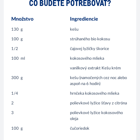
ČO BUDETE POTREBOVAŤ?
Množstvo
Ingrediencie
130
g
kešu
100
g
strúhaného bio kokosu
1/2
čajovej lyžičky škorice
100
ml
kokosového mlieka
vanilkový extrakt Kešu krém
300
g
kešu (namočených cez noc alebo
aspoň na 6 hodín)
1/4
hrnčeka kokosového mlieka
2
polievkové lyžice šťavy z citróna
3
polievkové lyžice kokosového
oleja
100
g
čučoriedok