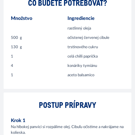
ČO BUDETE POTREBOVAŤ?
Množstvo
Ingrediencie
rastlinný oleja
500
g
očistenej červenej cibule
130
g
trstinového cukru
1
celá chilli paprička
4
konáriky tymiánu
1
aceto balsamico
POSTUP PRÍPRAVY
Krok 1
Na hlbokej panvici si rozpálime olej. Cibuľu očistíme a nakrájame na
kolieska.