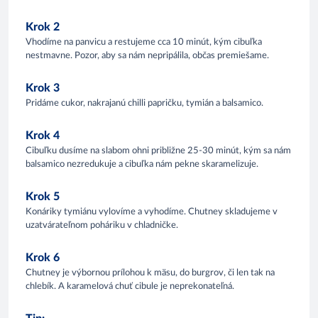
Krok 2
Vhodíme na panvicu a restujeme cca 10 minút, kým cibuľka
nestmavne. Pozor, aby sa nám nepripálila, občas premiešame.
Krok 3
Pridáme cukor, nakrajanú chilli papričku, tymián a balsamico.
Krok 4
Cibuľku dusíme na slabom ohni približne 25-30 minút, kým sa nám
balsamico nezredukuje a cibuľka nám pekne skaramelizuje.
Krok 5
Konáriky tymiánu vylovíme a vyhodíme. Chutney skladujeme v
uzatvárateľnom poháriku v chladničke.
Krok 6
Chutney je výbornou prílohou k mäsu, do burgrov, či len tak na
chlebík. A karamelová chuť cibule je neprekonateľná.