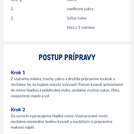
2
vanilkové cukry
2
lyžice rumu
kôra z 1 cotróna
POSTUP PRÍPRAVY
Krok 1
Z vlažného mlieka, trochy cukru a droždia pripravíme kvások a
necháme ho na teplom mieste vykvasiť. Potom kvások primiešame
do zmesi hladkej a polohrubej múky, pridáme zvyšný cukor, žĺtky,
rozpustené maslo a soľ.
Krok 2
Zo surovín vypracujeme hladké cesto. Vypracované cesto
necháme minimálne hodinu kysnúť a medzitým si pripravíme
makovú náplň.