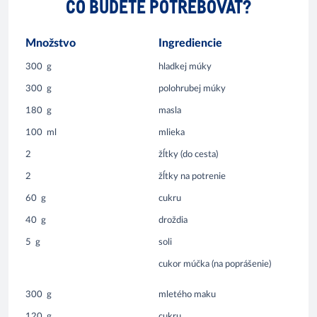
ČO BUDETE POTREBOVAŤ?
Množstvo
Ingrediencie
300
g
hladkej múky
300
g
polohrubej múky
180
g
masla
100
ml
mlieka
2
žĺtky (do cesta)
2
žĺtky na potrenie
60
g
cukru
40
g
droždia
5
g
soli
cukor múčka (na poprášenie)
300
g
mletého maku
120
g
cukru