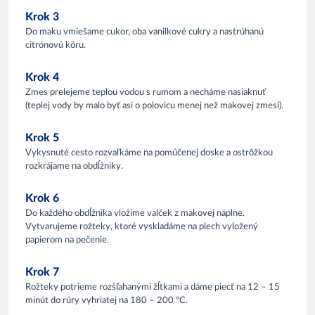
Krok 3
Do maku vmiešame cukor, oba vanilkové cukry a nastrúhanú
citrónovú kôru.
Krok 4
Zmes prelejeme teplou vodou s rumom a necháme nasiaknuť
(teplej vody by malo byť asi o polovicu menej než makovej zmesi).
Krok 5
Vykysnuté cesto rozvaľkáme na pomúčenej doske a ostrôžkou
rozkrájame na obdĺžniky.
Krok 6
Do každého obdĺžnika vložíme valček z makovej náplne.
Vytvarujeme rožteky, ktoré vyskladáme na plech vyložený
papierom na pečenie.
Krok 7
Rožteky potrieme rozšľahanými žĺtkami a dáme piecť na 12 – 15
minút do rúry vyhriatej na 180 – 200 °C.