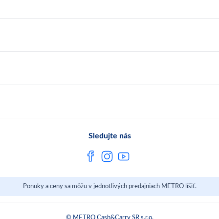
Sledujte nás
Ponuky a ceny sa môžu v jednotlivých predajniach METRO líšiť.
© METRO Cash&Carry SR s.r.o.