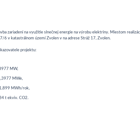
ba zariadení na využitie slnečnej energie na výrobu elektriny. Miestom realizác
6 v katastrálnom území Zvolen v na adrese Stráž 17, Zvolen.
ukazovatele projektu:
0,3977 MW,
– 0,3977 MWe,
301,899 MWh/rok,
34 t ekviv. CO2.