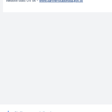
Webové sídlo: ÚV SR –
www.partnerskadohoda.gov.sk