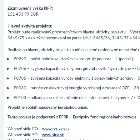
Zazmluvnená výška NFP:
151 453,99 EUR
Hlavná aktivita projektu:
Projekt bude realizovaný prostredníctvom hlavnej aktivity projektu – Výstav
3445/75 s okolitými pozemkami na parcelách č. 3445/36, 3445/37 a 3447/
Realizáciou hlavnej aktivity projektu budú naplnené nasledovné merateľné 
P0290 – počet podnikov, ktorým sa poskytuje podpora – 1 (podnik),
P0706 – zvýšená kapacita výroby energie z obnoviteľných zdrojov – 
P0705 – zvýšená kapacita výroby elektriny z obnoviteľných zdrojov 
P0080 – množstvo elektrickej energie vyrobenej v zariadení OZE – 
P0103 – odhadované ročné zníženie emisií skleníkových plynov – 77,4
Projekt je spolufinancovaný Európskou úniou.
Tento projekt je podporený z EFRR – Európsky fond regionálneho rozvoja.
Webové sídlo RO –
www.op-kzp.sk
Webové sídlo SO –
www.siea.sk