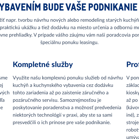
YBAVENÍM BUDE VAŠE PODNIKANIE
iť napr. tvorbu návrhu nových alebo remodeling starých kuchýň,
 praktickú ukážku a tiež dodávku na miesto určenia a odbornú mo
tívne prehliadky. V prípade vášho záujmu vám naši poradcovia po
špeciálnu ponuku leasingu.
Kompletné služby
Pro
 sme
Využite našu komplexnú ponuku služieb od návrhu
V pon
ej
kuchýň a kuchynského vybavenia cez dodávku
zákla
ových
tohto zariadenia až po zaistenie záručného a
kiosk
dľa
pozáručného servisu. Samozrejmosťou je
až po
le
poskytovanie poradenstva a možnosť predvedenia
(kávo
niektorých technológií v praxi, aby ste sa sami
iné),
presvedčili o ich prínose pre vaše podnikanie.
stroj
robot
umýva