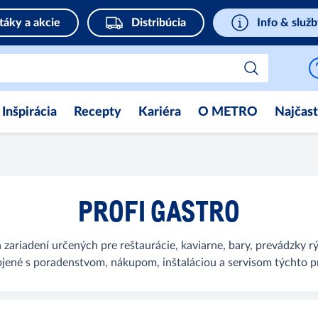
táky a akcie
Distribúcia
Info & služ
Inšpirácia
Recepty
Kariéra
O METRO
Najčast
PROFI GASTRO
 zariadení určených pre reštaurácie, kaviarne, bary, prevádzky rý
ojené s poradenstvom, nákupom, inštaláciou a servisom týchto 