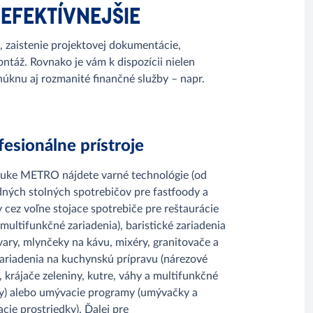
 EFEKTÍVNEJŠIE
 zaistenie projektovej dokumentácie,
ntáž. Rovnako je vám k dispozícii nielen
núknu aj rozmanité finančné služby – napr.
fesionálne prístroje
uke METRO nájdete varné technológie (od
dných stolných spotrebičov pre fastfoody a
y cez voľne stojace spotrebiče pre reštaurácie
 multifunkčné zariadenia), baristické zariadenia
vary, mlynčeky na kávu, mixéry, granitovače a
 zariadenia na kuchynskú prípravu (nárezové
e, krájače zeleniny, kutre, váhy a multifunkčné
y) alebo umývacie programy (umývačky a
cie prostriedky). Ďalej pre