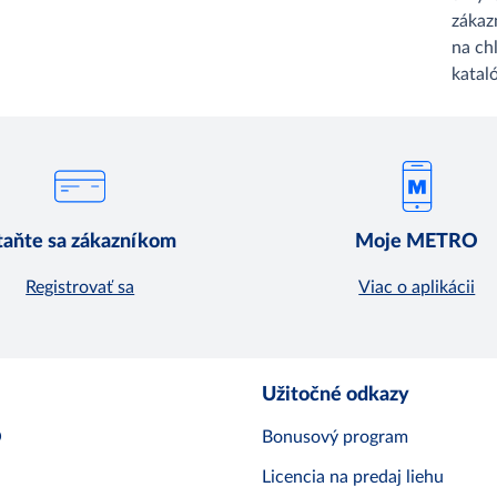
zákaz
na ch
katal
taňte sa zákazníkom
Moje METRO
Registrovať sa
Viac o aplikácii
Užitočné odkazy
O
Bonusový program
Licencia na predaj liehu