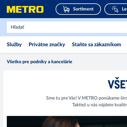
Sortiment
Le
Služby
Privátne značky
Staňte sa zákazníkom
Všetko pre podniky a kancelárie
VŠE
Sme tu pre Vás! V METRO ponúkame široký
Taktiež u nás nájdete kvali