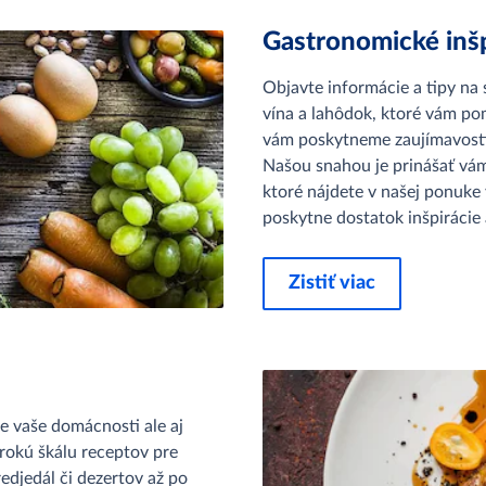
Gastronomické inšp
Objavte informácie a tipy na 
vína a lahôdok, ktoré vám po
vám poskytneme zaujímavosti 
Našou snahou je prinášať vám
ktoré nájdete v našej ponuke
poskytne dostatok inšpirácie a
Zistiť viac
 vaše domácnosti ale aj
irokú škálu receptov pre
edjedál či dezertov až po