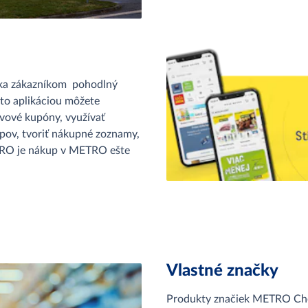
úka zákazníkom pohodlný
uto aplikáciou môžete
vové kupóny, využívať
upov, tvoriť nákupné zoznamy,
TRO je nákup v METRO ešte
Vlastné značky
Produkty značiek METRO Chef