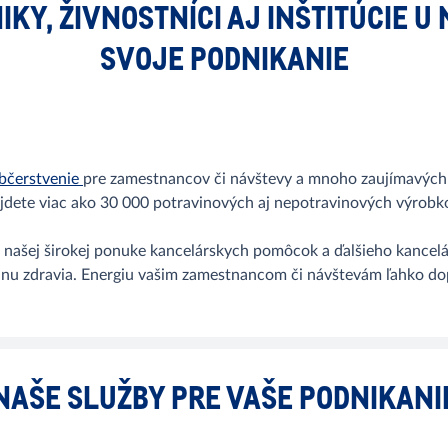
IKY, ŽIVNOSTNÍCI AJ INŠTITÚCIE 
SVOJE PODNIKANIE
bčerstvenie
pre zamestnancov či návštevy a mnoho zaujímavých
ájdete viac ako 30 000 potravinových aj nepotravinových výrobk
a našej širokej ponuke kancelárskych pomôcok a ďalšieho kancel
nu zdravia. Energiu vašim zamestnancom či návštevám ľahko dop
NAŠE SLUŽBY PRE VAŠE PODNIKANI