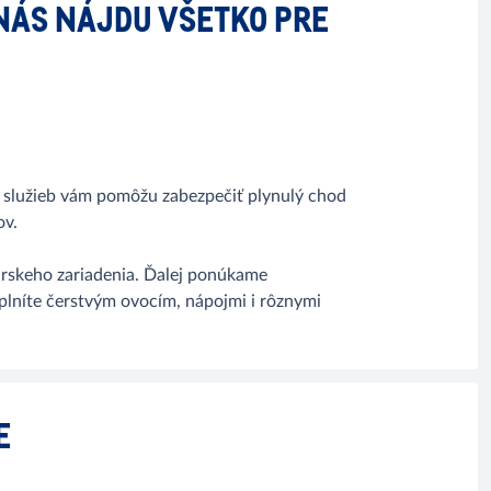
U NÁS NÁJDU VŠETKO PRE
 služieb vám pomôžu zabezpečiť plynulý chod
ov.
árskeho zariadenia. Ďalej ponúkame
lníte čerstvým ovocím, nápojmi i rôznymi
E