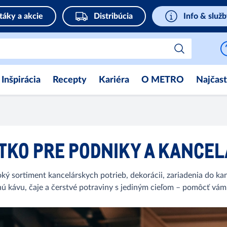
táky a akcie
Distribúcia
Info & služ
Inšpirácia
Recepty
Kariéra
O METRO
Najčast
TKO PRE PODNIKY A KANCEL
 sortiment kancelárskych potrieb, dekorácii, zariadenia do kan
tnú kávu, čaje a čerstvé potraviny s jediným cieľom – pomôcť vá