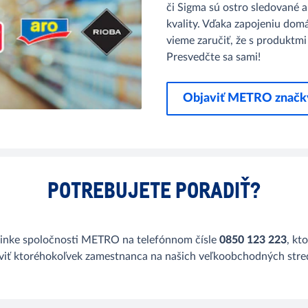
či Sigma​ sú ostro sledované a
kvality. Vďaka zapojeniu dom
vieme zaručiť, že s produktmi
Presvedčte sa sami!
Objaviť METRO značk
POTREBUJETE PORADIŤ?
folinke spoločnosti METRO na telefónnom čísle
0850 123 223
, kt
iť ktoréhokoľvek zamestnanca na našich veľkoobchodných stredis