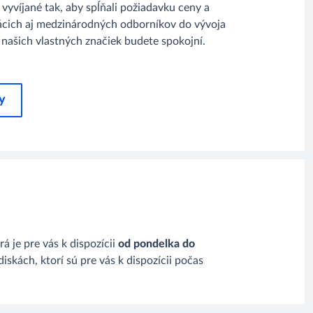
 vyvíjané tak, aby spĺňali požiadavku ceny a
ácich aj medzinárodných odborníkov do vývoja
 našich vlastných značiek budete spokojní.
y
orá je pre vás k dispozícii
od pondelka do
kách, ktorí sú pre vás k dispozícii počas