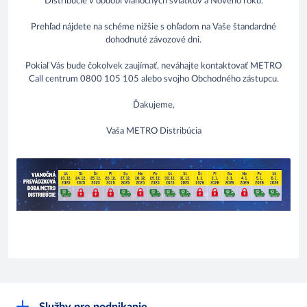
Distribúcie v období vianočných sviatkov a Nového roku.
Prehľad nájdete na schéme nižšie s ohľadom na Vaše štandardné
dohodnuté závozové dni.
Pokiaľ Vás bude čokolvek zaujímať, neváhajte kontaktovať METRO
Call centrum 0800 105 105 alebo svojho Obchodného zástupcu.
Ďakujeme,
Vaša METRO Distribúcia
Služby pre podnikanie