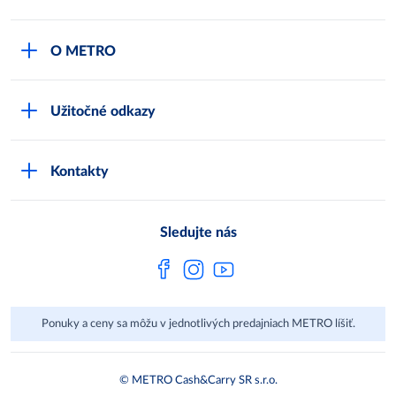
Môj obchod
O METRO
Karty bezpečnostných údajov
Čo je METRO
METRO platobná karta
Užitočné odkazy
Kariéra
Privátne značky
Bonusový program
Kvalita
Track & trace
Kontakty
Licencia na predaj liehu
Pre dodávateľov
Protrace
Najčastejšie otázky
Pre novinárov
Compliance
Sledujte nás
Spoločenská zodpovednosť
Metro AG
Ponuky a ceny sa môžu v jednotlivých predajniach METRO líšiť.
© METRO Cash&Carry SR s.r.o.