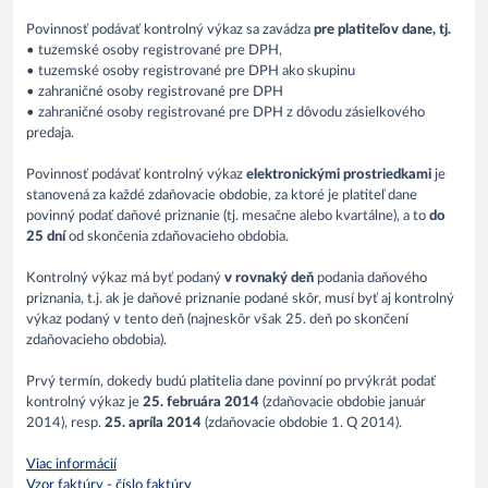
Povinnosť podávať kontrolný výkaz sa zavádza
pre platiteľov dane, tj.
• tuzemské osoby registrované pre DPH,
• tuzemské osoby registrované pre DPH ako skupinu
• zahraničné osoby registrované pre DPH
• zahraničné osoby registrované pre DPH z dôvodu zásielkového
predaja.
Povinnosť podávať kontrolný výkaz
elektronickými prostriedkami
je
stanovená za každé zdaňovacie obdobie, za ktoré je platiteľ dane
povinný podať daňové priznanie (tj. mesačne alebo kvartálne), a to
do
25 dní
od skončenia zdaňovacieho obdobia.
Kontrolný výkaz má byť podaný
v rovnaký deň
podania daňového
priznania, t.j. ak je daňové priznanie podané skôr, musí byť aj kontrolný
výkaz podaný v tento deň (najneskôr však 25. deň po skončení
zdaňovacieho obdobia).
Prvý termín, dokedy budú platitelia dane povinní po prvýkrát podať
kontrolný výkaz je
25. februára 2014
(zdaňovacie obdobie január
2014), resp.
25. apríla 2014
(zdaňovacie obdobie 1. Q 2014).
Viac informácií
Vzor faktúry - číslo faktúry