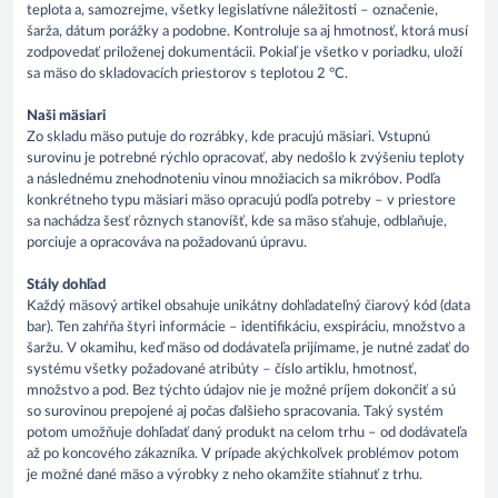
teplota a, samozrejme, všetky legislatívne náležitosti – označenie,
šarža, dátum porážky a podobne. Kontroluje sa aj hmotnosť, ktorá musí
zodpovedať priloženej dokumentácii. Pokiaľ je všetko v poriadku, uloží
sa mäso do skladovacích priestorov s teplotou 2 °C.
Naši mäsiari
Zo skladu mäso putuje do rozrábky, kde pracujú mäsiari. Vstupnú
surovinu je potrebné rýchlo opracovať, aby nedošlo k zvýšeniu teploty
a následnému znehodnoteniu vinou množiacich sa mikróbov. Podľa
konkrétneho typu mäsiari mäso opracujú podľa potreby – v priestore
sa nachádza šesť rôznych stanovíšť, kde sa mäso sťahuje, odblaňuje,
porciuje a opracováva na požadovanú úpravu.
Stály dohľad
Každý mäsový artikel obsahuje unikátny dohľadateľný čiarový kód (data
bar). Ten zahŕňa štyri informácie – identifikáciu, exspiráciu, množstvo a
šaržu. V okamihu, keď mäso od dodávateľa prijímame, je nutné zadať do
systému všetky požadované atribúty – číslo artiklu, hmotnosť,
množstvo a pod. Bez týchto údajov nie je možné príjem dokončiť a sú
so surovinou prepojené aj počas ďalšieho spracovania. Taký systém
potom umožňuje dohľadať daný produkt na celom trhu – od dodávateľa
až po koncového zákazníka. V prípade akýchkoľvek problémov potom
je možné dané mäso a výrobky z neho okamžite stiahnuť z trhu.