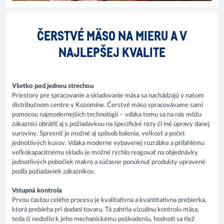
ČERSTVÉ MÄSO NA MIERU A V
NAJLEPŠEJ KVALITE
Všetko pod jednou strechou
Priestory pre spracovanie a skladovanie mäsa sa nachádzajú v našom
distribučnom centre v Kozomíne. Čerstvé mäso spracovávame sami
pomocou najmodernejších technológií – vďaka tomu sa na nás môžu
zákazníci obrátiť aj s požiadavkou na špecifické rezy či iné úpravy danej
suroviny. Spresniť je možné aj spôsob balenia, veľkosť a počet
jednotlivých kusov. Vďaka moderne vybavenej rozrábke a priľahlému
veľkokapacitnému skladu je možné rýchlo reagovať na objednávky
jednotlivých pobočiek makro a súčasne ponúknuť produkty upravené
podľa požiadaviek zákazníkov.
Vstupná kontrola
Prvou časťou celého procesu je kvalitatívna a kvantitatívna prebierka,
ktorá prebieha pri dodaní tovaru. Tá zahŕňa vizuálnu kontrolu mäsa,
teda či nedošlo k jeho mechanickému poškodeniu, hodnotí sa tiež