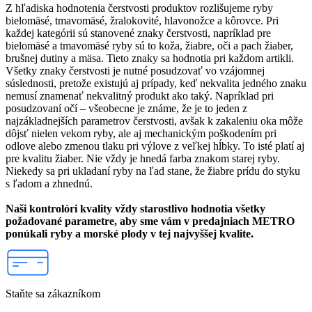
Z hľadiska hodnotenia čerstvosti produktov rozlišujeme ryby
bielomäsé, tmavomäsé, žralokovité, hlavonožce a kôrovce. Pri
každej kategórii sú stanovené znaky čerstvosti, napríklad pre
bielomäsé a tmavomäsé ryby sú to koža, žiabre, oči a pach žiaber,
brušnej dutiny a mäsa. Tieto znaky sa hodnotia pri každom artikli.
Všetky znaky čerstvosti je nutné posudzovať vo vzájomnej
súslednosti, pretože existujú aj prípady, keď nekvalita jedného znaku
nemusí znamenať nekvalitný produkt ako taký. Napríklad pri
posudzovaní očí – všeobecne je známe, že je to jeden z
najzákladnejších parametrov čerstvosti, avšak k zakaleniu oka môže
dôjsť nielen vekom ryby, ale aj mechanickým poškodením pri
odlove alebo zmenou tlaku pri výlove z veľkej hĺbky. To isté platí aj
pre kvalitu žiaber. Nie vždy je hnedá farba znakom starej ryby.
Niekedy sa pri ukladaní ryby na ľad stane, že žiabre prídu do styku
s ľadom a zhnednú.
Naši kontrolóri kvality vždy starostlivo hodnotia všetky
požadované parametre, aby sme vám v predajniach METRO
ponúkali ryby a morské plody v tej najvyššej kvalite.
Staňte sa zákazníkom