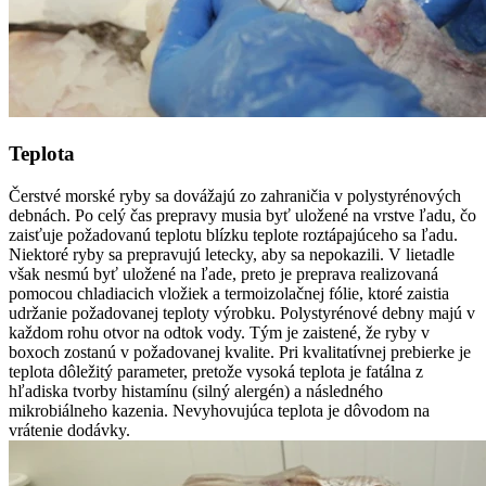
Teplota
Čerstvé morské ryby sa dovážajú zo zahraničia v polystyrénových
debnách. Po celý čas prepravy musia byť uložené na vrstve ľadu, čo
zaisťuje požadovanú teplotu blízku teplote roztápajúceho sa ľadu.
Niektoré ryby sa prepravujú letecky, aby sa nepokazili. V lietadle
však nesmú byť uložené na ľade, preto je preprava realizovaná
pomocou chladiacich vložiek a termoizolačnej fólie, ktoré zaistia
udržanie požadovanej teploty výrobku. Polystyrénové debny majú v
každom rohu otvor na odtok vody. Tým je zaistené, že ryby v
boxoch zostanú v požadovanej kvalite. Pri kvalitatívnej prebierke je
teplota dôležitý parameter, pretože vysoká teplota je fatálna z
hľadiska tvorby histamínu (silný alergén) a následného
mikrobiálneho kazenia. Nevyhovujúca teplota je dôvodom na
vrátenie dodávky.