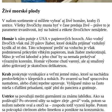
Živé morské plody
V našom sortimente si môžete vybrať aj živé homáre, kraby či
ustrice. Všetky živočíchy musia byť v čase predaja živé – práve to je
parameter trvanlivosti, iný na balení a etikete živočíchov nenájdete.
Homár
k nám putuje z USA v papierových boxoch. Ako vodný
živočích však má 20 párov žiaber, ktoré dokážu prijímať vzdušný
kyslík až tri dni. Táto schopnosť prežiť na vzduchu je však
podmienená prikrytím vlhkým papierom, inak žiabre znekrotizujú.
Mäso je veľmi lahodné a jeho chuť by sa nemala prekrývať
výrazným korením. Homár výborne chutí varený, ale aj smažený
alebo grilovaný je skutočnou delikatesou.
Krab
poskytuje vynikajúce a veľmi jemné mäso, ktoré sa nachádza
predovšetkým v klepetách a nohách. Po uvarení sa buď spracováva
nastudeno, alebo ďalej tepelne upravuje. Vylúpané mäso sa často
mieša s ďalšími prísadami, opäť plní do panciera a gratinuje.
Ustrice
sa považujú medzi gurmánmi za známu lahôdku. Ako sa
podávajú? Po otvorení ulity sa najprv zleje „prvá“ voda, potom sa
nožom naberie sval a otočí sa – zospodu totiž vyzerá lepšie. Potom
sa pokvapká citrónom alebo limetkou a ponúkne na konzumáciu.