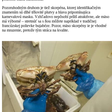
Pozoruhodným druhom je tiež skorpéna, ktorej identifikačným
znamením sú dlhé tŕňovité plutvy a hlava pripomínajúca
karnevalovú masku. Vzhľadovo nepôsobí príliš atraktívne, ale mäso
má výborné – stretnúť sa s ňou môžete napríklad v tradičnej
francúzskej polievke bujabéze. Pozor, mäso skorpény ie je vhodné
na mrazenie, pretože tým stráca na kvalite.