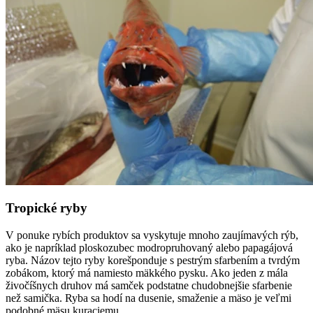
Tropické ryby
V ponuke rybích produktov sa vyskytuje mnoho zaujímavých rýb,
ako je napríklad ploskozubec modropruhovaný alebo papagájová
ryba. Názov tejto ryby korešponduje s pestrým sfarbením a tvrdým
zobákom, ktorý má namiesto mäkkého pysku. Ako jeden z mála
živočíšnych druhov má samček podstatne chudobnejšie sfarbenie
než samička. Ryba sa hodí na dusenie, smaženie a mäso je veľmi
podobné mäsu kuraciemu.