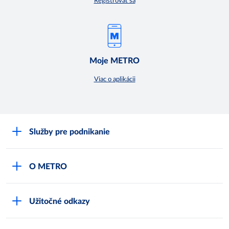
Registrovať sa
Moje METRO
Viac o aplikácii
Služby pre podnikanie
Môj obchod
O METRO
Karty bezpečnostných údajov
Čo je METRO
METRO platobná karta
Užitočné odkazy
Kariéra
Privátne značky
Bonusový program