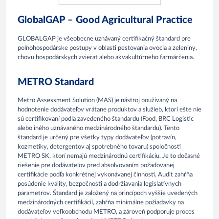
GlobalGAP – Good Agricultural Practice
GLOBALGAP je všeobecne uznávaný certifikačný štandard pre
poľnohospodárske postupy v oblasti pestovania ovocia a zeleniny,
chovu hospodárskych zvierat alebo akvakultúrneho farmárčenia.
METRO Standard
Metro Assessment Solution (MAS) je nástroj používaný na
hodnotenie dodávateľov vrátane produktov a služieb, ktorí ešte nie
sú certifikovaní podľa zavedeného štandardu (Food, BRC Logistic
alebo iného uznávaného medzinárodného štandardu). Tento
štandard je určený pre všetky typy dodávateľov (potravín,
kozmetiky, detergentov aj spotrebného tovaru) spoločnosti
METRO SK, ktorí nemajú medzinárodnú certifikáciu. Je to dočasné
riešenie pre dodávateľov pred absolvovaním požadovanej
certifikácie podľa konkrétnej vykonávanej činnosti. Audit zahŕňa
posúdenie kvality, bezpečnosti a dodržiavania legislatívnych
parametrov. Štandard je založený na princípoch vyššie uvedených
medzinárodných certifikácií, zahŕňa minimálne požiadavky na
dodávateľov veľkoobchodu METRO, a zároveň podporuje proces