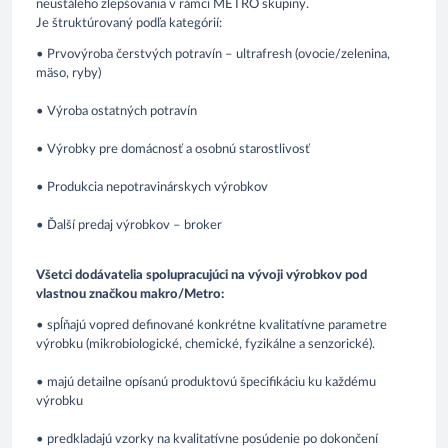
neustáleho zlepšovania v rámci METRO skupiny.
Je štruktúrovaný podľa kategórií:
• Prvovýroba čerstvých potravín – ultrafresh (ovocie/zelenina,
mäso, ryby)
• Výroba ostatných potravín
• Výrobky pre domácnosť a osobnú starostlivosť
• Produkcia nepotravinárskych výrobkov
• Ďalší predaj výrobkov – broker
Všetci dodávatelia spolupracujúci na vývoji výrobkov pod
vlastnou značkou makro/Metro:
• spĺňajú vopred definované konkrétne kvalitatívne parametre
výrobku (mikrobiologické, chemické, fyzikálne a senzorické).
• majú detailne opísanú produktovú špecifikáciu ku každému
výrobku
• predkladajú vzorky na kvalitatívne posúdenie po dokončení